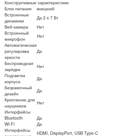
Конструктивные характеристики
Блок питания
внешний
Встроенные
Да 2 x 7 Вт
динамики
Веб-камера
Нет
Встроенный
Нет
микрофон
Автоматическая
регулировка
Да
яркости
Беспроводная
Нет
зарядка
Подсветка
Да
корпуса
Безрамочный
Да
дизайн
Крепление для
Нет
наушников
Интерфейсы
Bluetooth
Да
Wi-Fi
Да
Интерфейсы
HDMI, DisplayPort, USB Type-C
подключения