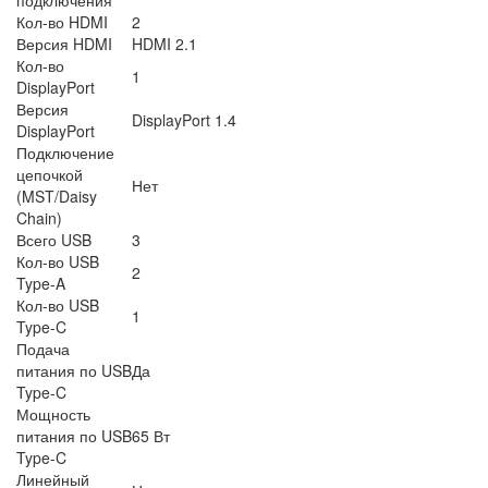
Кол-во HDMI
2
Версия HDMI
HDMI 2.1
Кол-во
1
DisplayPort
Версия
DisplayPort 1.4
DisplayPort
Подключение
цепочкой
Нет
(MST/Daisy
Chain)
Всего USB
3
Кол-во USB
2
Type-A
Кол-во USB
1
Type-C
Подача
питания по USB
Да
Type-C
Мощность
питания по USB
65 Вт
Type-C
Линейный