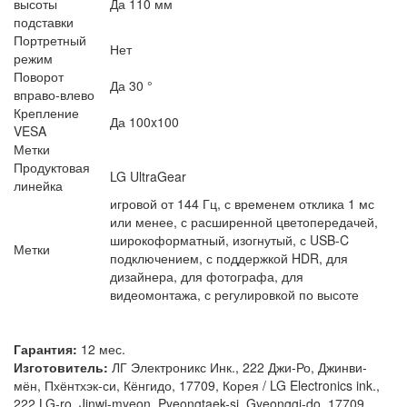
высоты
Да 110 мм
подставки
Портретный
Нет
режим
Поворот
Да 30 °
вправо-влево
Крепление
Да 100x100
VESA
Метки
Продуктовая
LG UltraGear
линейка
игровой от 144 Гц, с временем отклика 1 мс
или менее, с расширенной цветопередачей,
широкоформатный, изогнутый, с USB-C
Метки
подключением, с поддержкой HDR, для
дизайнера, для фотографа, для
видеомонтажа, с регулировкой по высоте
Гарантия:
12 мес.
Изготовитель:
ЛГ Электроникс Инк., 222 Джи-Ро, Джинви-
мён, Пхёнтхэк-си, Кёнгидо, 17709, Корея / LG Electronics ink.,
222 LG-ro, Jinwi-myeon, Pyeongtaek-si, Gyeonggi-do, 17709,