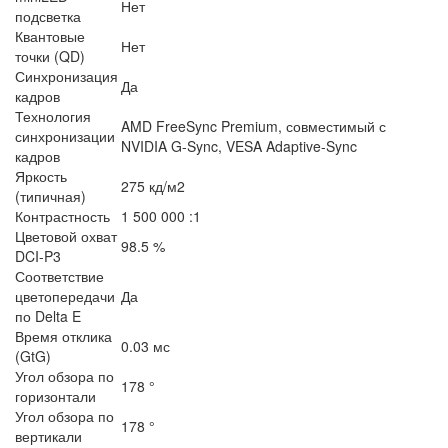
Нет
подсветка
Квантовые
Нет
точки (QD)
Синхронизация
Да
кадров
Технология
AMD FreeSync Premium, совместимый с
синхронизации
NVIDIA G-Sync, VESA Adaptive-Sync
кадров
Яркость
275 кд/м2
(типичная)
Контрастность
1 500 000 :1
Цветовой охват
98.5 %
DCI-P3
Соответствие
цветопередачи
Да
по Delta E
Время отклика
0.03 мс
(GtG)
Угол обзора по
178 °
горизонтали
Угол обзора по
178 °
вертикали