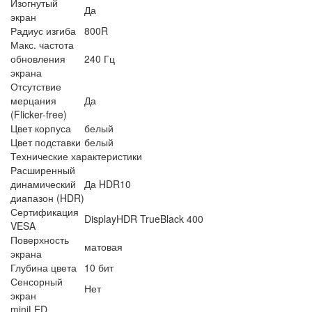
Изогнутый
Да
экран
Радиус изгиба
800R
Макс. частота
обновления
240 Гц
экрана
Отсутствие
мерцания
Да
(Flicker-free)
Цвет корпуса
белый
Цвет подставки
белый
Технические характеристики
Расширенный
динамический
Да HDR10
диапазон (HDR)
Сертификация
DisplayHDR TrueBlack 400
VESA
Поверхность
матовая
экрана
Глубина цвета
10 бит
Сенсорный
Нет
экран
miniLED