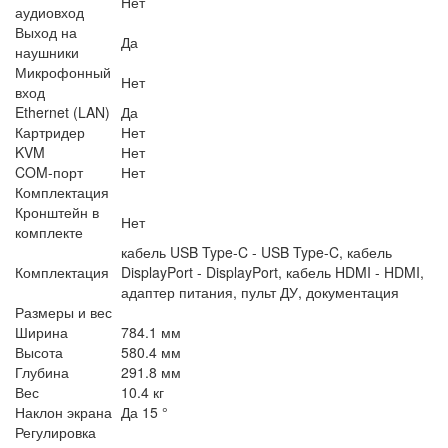
Нет
аудиовход
Выход на
Да
наушники
Микрофонный
Нет
вход
Ethernet (LAN)
Да
Картридер
Нет
KVM
Нет
COM-порт
Нет
Комплектация
Кронштейн в
Нет
комплекте
кабель USB Type-C - USB Type-C, кабель
Комплектация
DisplayPort - DisplayPort, кабель HDMI - HDMI,
адаптер питания, пульт ДУ, документация
Размеры и вес
Ширина
784.1 мм
Высота
580.4 мм
Глубина
291.8 мм
Вес
10.4 кг
Наклон экрана
Да 15 °
Регулировка