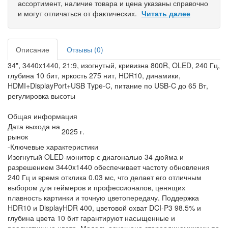
ассортимент, наличие товара и цена указаны справочно
и могут отличаться от фактических.
Читать далее
Описание
Отзывы (0)
34", 3440x1440, 21:9, изогнутый, кривизна 800R, OLED, 240 Гц,
глубина 10 бит, яркость 275 нит, HDR10, динамики,
HDMI+DisplayPort+USB Type-C, питание по USB-C до 65 Вт,
регулировка высоты
Общая информация
Дата выхода на
2025 г.
рынок
-Ключевые характеристики
Изогнутый OLED-монитор с диагональю 34 дюйма и
разрешением 3440x1440 обеспечивает частоту обновления
240 Гц и время отклика 0.03 мс, что делает его отличным
выбором для геймеров и профессионалов, ценящих
плавность картинки и точную цветопередачу. Поддержка
HDR10 и DisplayHDR 400, цветовой охват DCI-P3 98.5% и
глубина цвета 10 бит гарантируют насыщенные и
реалистичные цвета. Модель оснащена стереодинамиками по