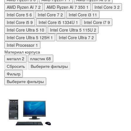
AMD Ryzen AI 7
2
AMD Ryzen AI 7 350
1
Intel Core 3
2
Intel Core 5
6
Intel Core 7
2
Intel Core i3
11
Intel Core i5
9
Intel Core i5 1334U
1
Intel Core i7
9
Intel Core Ultra 5
10
Intel Core Ultra 5 115U
2
Intel Core Ultra 5 125H
1
Intel Core Ultra 7
2
Intel Processor
1
Материал корпуса
металл
2
пластик
68
Сбросить
Выберите фильтры
Фильтр
Выберите фильтры