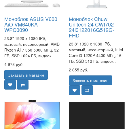
Моноблок ASUS V600
Моноблок Chuwi
AiO VM640KA-
Unitech 24 CWI702-
WPC0090
24i3122016G512G-
FHD
23.8" 1920 x 1080 IPS,
23.8" 1920 x 1080 IPS,
матовый, несенсорный, AMD
матовый, несенсорный, Intel
Ryzen AI 7 350 5000 МГц, 32
Core i3 1220P 4400 МГц, 16
ГБ, SSD 1024 ГБ, видеок..
ГБ, SSD 512 ГБ, видеок..
4 978 руб.
2 655 руб.
Заказать в магазин
Заказать в магазин