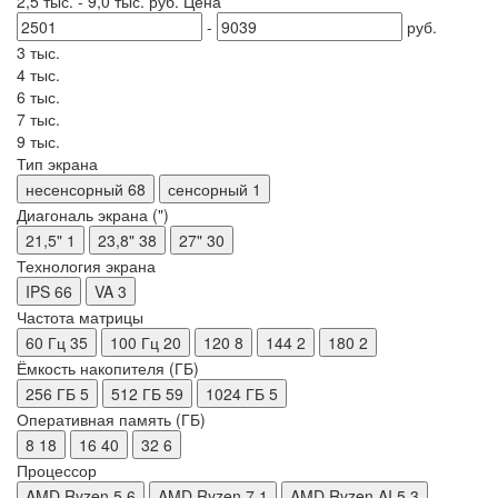
2,5 тыс.
-
9,0 тыс.
руб.
Цена
-
руб.
3 тыс.
4 тыс.
6 тыс.
7 тыс.
9 тыс.
Тип экрана
несенсорный
68
сенсорный
1
Диагональ экрана (")
21,5"
1
23,8"
38
27"
30
Технология экрана
IPS
66
VA
3
Частота матрицы
60 Гц
35
100 Гц
20
120
8
144
2
180
2
Ёмкость накопителя (ГБ)
256 ГБ
5
512 ГБ
59
1024 ГБ
5
Оперативная память (ГБ)
8
18
16
40
32
6
Процессор
AMD Ryzen 5
6
AMD Ryzen 7
1
AMD Ryzen AI 5
3