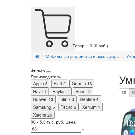
Товары: 0
(0 руб.)
Мобильные устройства и аксессуары
Умн
Фильтр
Ум
Производитель
Apple
3
Elari
2
Garmin
13
Havit
1
Haylou
1
Honor
5
Huawei
13
Infinix
3
Realme
4
Samsung
5
Tecno
2
Xenium
1
Xiaomi
25
88
-
5,3 тыс.
руб.
Цена
-