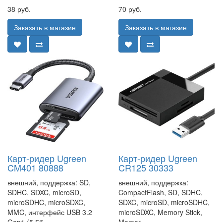
38 руб.
70 руб.
Заказать в магазин
Заказать в магазин
Карт-ридер Ugreen
Карт-ридер Ugreen
CM401 80888
CR125 30333
внешний, поддержка: SD,
внешний, поддержка:
SDHC, SDXC, microSD,
CompactFlash, SD, SDHC,
microSDHC, microSDXC,
SDXC, microSD, microSDHC,
MMC, интерфейс USB 3.2
microSDXC, Memory Stick,
Gen1 (5 Гб..
Memor..