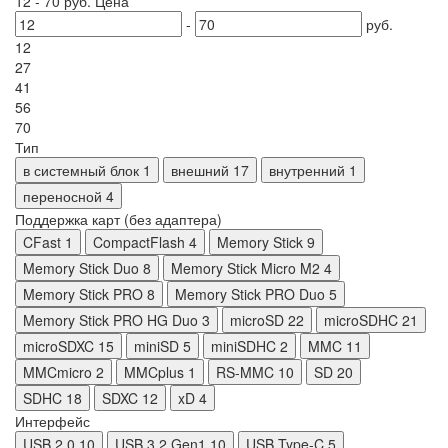
12
-
70
руб.
Цена
-
руб.
12
27
41
56
70
Тип
в системный блок
1
внешний
17
внутренний
1
переносной
4
Поддержка карт (без адаптера)
CFast
1
CompactFlash
4
Memory Stick
9
Memory Stick Duo
8
Memory Stick Micro M2
4
Memory Stick PRO
8
Memory Stick PRO Duo
5
Memory Stick PRO HG Duo
3
microSD
22
microSDHC
21
microSDXC
15
miniSD
5
miniSDHC
2
MMC
11
MMCmicro
2
MMCplus
1
RS-MMC
10
SD
20
SDHC
18
SDXC
12
xD
4
Интерфейс
USB 2.0
10
USB 3.2 Gen1
10
USB Type-C
5