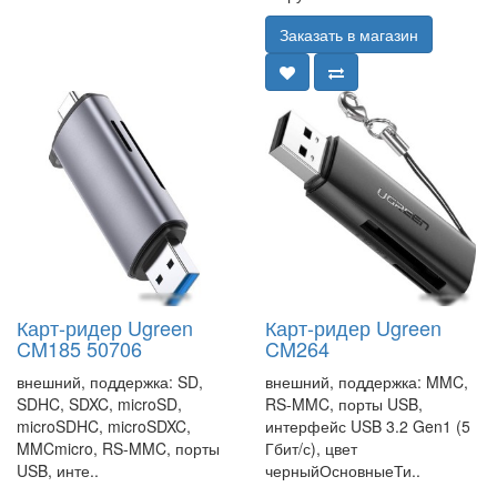
Заказать в магазин
Карт-ридер Ugreen
Карт-ридер Ugreen
CM185 50706
CM264
внешний, поддержка: SD,
внешний, поддержка: MMC,
SDHC, SDXC, microSD,
RS-MMC, порты USB,
microSDHC, microSDXC,
интерфейс USB 3.2 Gen1 (5
MMCmicro, RS-MMC, порты
Гбит/с), цвет
USB, инте..
черныйОсновныеТи..