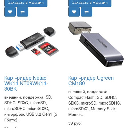
Заказать в магазин
Заказать в магазин
Карт-ридер Netac
Карт-ридер Ugreen
WK14 NT09WK14-
CM180
30BK
внешний, поддержка:
внешний, поддержка: SD,
CompactFlash, SD, SDHC,
SDHC, SDXC, microSD,
SDXC, microSD, microSDHC,
microSDHC, microSDXC,
microSDXC, Memory Stick,
интерфейс USB 3.2 Gen1 (5
Memor..
Гбит/с)..
59 руб.