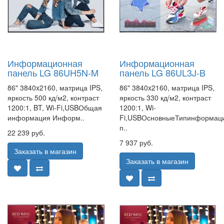
Информационная
Информационная
панель LG 86UH5N-M
панель LG 86UL3J-B
86" 3840x2160, матрица IPS,
86" 3840x2160, матрица IPS,
яркость 500 кд/м2, контраст
яркость 330 кд/м2, контраст
1200:1, BT, Wi-Fi,USBОбщая
1200:1, Wi-
информация Информ..
Fi,USBОсновныеТипинформац
п..
22 239 руб.
7 937 руб.
Заказать в магазин
Заказать в магазин