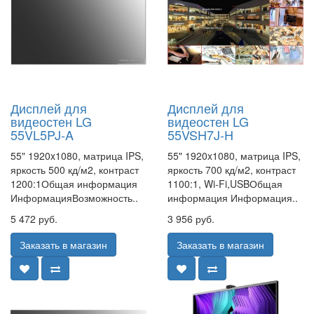
Дисплей для
Дисплей для
видеостен LG
видеостен LG
55VL5PJ-A
55VSH7J-H
55" 1920x1080, матрица IPS,
55" 1920x1080, матрица IPS,
яркость 500 кд/м2, контраст
яркость 700 кд/м2, контраст
1200:1Общая информация
1100:1, Wi-Fi,USBОбщая
ИнформацияВозможность..
информация Информация..
5 472 руб.
3 956 руб.
Заказать в магазин
Заказать в магазин