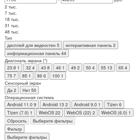
2 тыс.
7 тыс.
18 тыс.
31 тыс.
48 тыс.
Тип
дисплей для видеостен
5
интерактивная панель
2
информационная панель
44
Диагональ экрана (")
23.8
1
32
4
43
8
46
1
49
2
50
4
55
13
65
4
75
7
85
1
86
6
100
1
Сенсорный экран
Да
2
Нет
50
Операционная система
Android 11.0
9
Android 13
2
Android 9.0
1
Tizen
6
Tizen (7.0)
1
WebOS
22
WebOS (22)
2
WebOS (6.0)
1
Сбросить
Выберите фильтры
Фильтр
Выберите фильтры