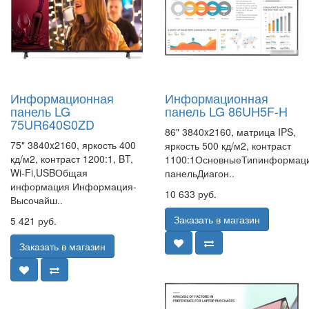
Информационная
Информационная
панель LG
панель LG 86UH5F-H
75UR640S0ZD
86" 3840x2160, матрица IPS,
75" 3840x2160, яркость 400
яркость 500 кд/м2, контраст
кд/м2, контраст 1200:1, BT,
1100:1ОсновныеТипинформац
Wi-Fi,USBОбщая
панельДиагон..
информация Информация-
10 633 руб.
Высочайш..
Заказать в магазин
5 421 руб.
Заказать в магазин