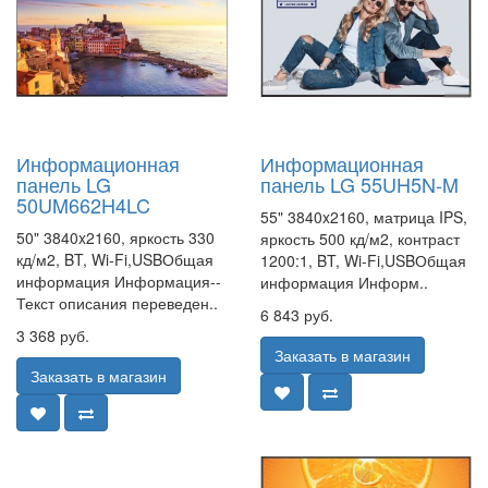
Информационная
Информационная
панель LG
панель LG 55UH5N-M
50UM662H4LC
55" 3840x2160, матрица IPS,
50" 3840x2160, яркость 330
яркость 500 кд/м2, контраст
кд/м2, BT, Wi-Fi,USBОбщая
1200:1, BT, Wi-Fi,USBОбщая
информация Информация--
информация Информ..
Текст описания переведен..
6 843 руб.
3 368 руб.
Заказать в магазин
Заказать в магазин