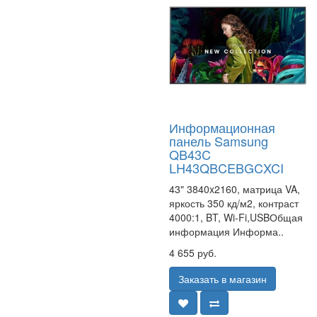
Информационная
панель Samsung
QB43C
LH43QBCEBGCXCI
43" 3840x2160, матрица VA,
яркость 350 кд/м2, контраст
4000:1, BT, Wi-Fi,USBОбщая
информация Информа..
4 655 руб.
Заказать в магазин