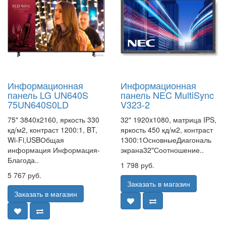
Информационная
Информационная
панель LG UN640S
панель NEC MultiSync
75UN640S0LD
V323-2
75" 3840x2160, яркость 330
32" 1920x1080, матрица IPS,
кд/м2, контраст 1200:1, BT,
яркость 450 кд/м2, контраст
Wi-Fi,USBОбщая
1300:1ОсновныеДиагональ
информация Информация-
экрана32"Соотношение..
Благода..
1 798 руб.
5 767 руб.
Заказать в магазин
Заказать в магазин