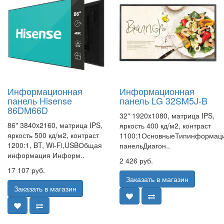
Информационная
Информационная
панель Hisense
панель LG 32SM5J-B
86DM66D
32" 1920x1080, матрица IPS,
86" 3840x2160, матрица IPS,
яркость 400 кд/м2, контраст
яркость 500 кд/м2, контраст
1100:1ОсновныеТипинформац
1200:1, BT, Wi-Fi,USBОбщая
панельДиагон..
информация Информ..
2 426 руб.
17 107 руб.
Заказать в магазин
Заказать в магазин