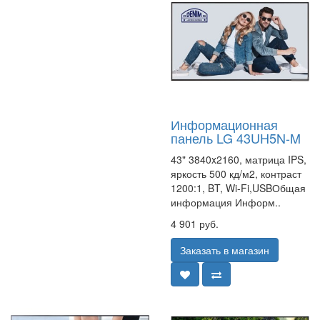
Информационная
панель LG 43UH5N-M
43" 3840x2160, матрица IPS,
яркость 500 кд/м2, контраст
1200:1, BT, Wi-Fi,USBОбщая
информация Информ..
4 901 руб.
Заказать в магазин