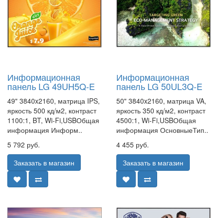
Информационная
Информационная
панель LG 49UH5Q-E
панель LG 50UL3Q-E
49" 3840x2160, матрица IPS,
50" 3840x2160, матрица VA,
яркость 500 кд/м2, контраст
яркость 350 кд/м2, контраст
1100:1, BT, Wi-Fi,USBОбщая
4500:1, Wi-Fi,USBОбщая
информация Информ..
информация ОсновныеТип..
5 792 руб.
4 455 руб.
Заказать в магазин
Заказать в магазин