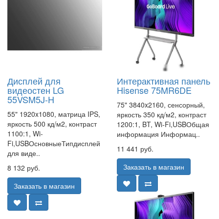
Дисплей для
Интерактивная панель
видеостен LG
Hisense 75MR6DE
55VSM5J-H
75" 3840x2160, сенсорный,
55" 1920x1080, матрица IPS,
яркость 350 кд/м2, контраст
яркость 500 кд/м2, контраст
1200:1, BT, Wi-Fi,USBОбщая
1100:1, Wi-
информация Информац..
Fi,USBОсновныеТипдисплей
11 441 руб.
для виде..
Заказать в магазин
8 132 руб.
Заказать в магазин