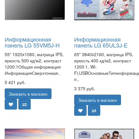
Информационная
Информационная
панель LG 55VM5J-H
панель LG 65UL3J-E
55" 1920x1080, матрица IPS,
65" 3840x2160, матрица IPS,
яркость 500 кд/м2, контраст
яркость 400 кд/м2, контраст
1200:1Общая информация
1200:1, Wi-
ИнформацияСверхтонкая..
Fi,USBОсновныеТипинформац
п..
5 421 руб.
3 375 руб.
Заказать в магазин
Заказать в магазин