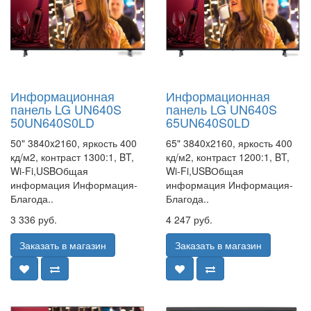
Информационная
Информационная
панель LG UN640S
панель LG UN640S
50UN640S0LD
65UN640S0LD
50" 3840x2160, яркость 400
65" 3840x2160, яркость 400
кд/м2, контраст 1300:1, BT,
кд/м2, контраст 1200:1, BT,
Wi-Fi,USBОбщая
Wi-Fi,USBОбщая
информация Информация-
информация Информация-
Благода..
Благода..
3 336 руб.
4 247 руб.
Заказать в магазин
Заказать в магазин