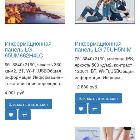
Информационная
Информационная
панель LG
панель LG 75UH5N-M
65UM662H4LC
75" 3840x2160, матрица IPS,
65" 3840x2160, яркость 330
яркость 500 кд/м2, контраст
кд/м2, BT, Wi-Fi,USBОбщая
1200:1, BT, Wi-Fi,USBОбщая
информация Информация--
информация Информ..
Текст описания переведен..
12 830 руб.
4 901 руб.
Заказать в магазин
Заказать в магазин