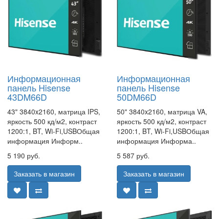
Информационная
Информационная
панель Hisense
панель Hisense
43DM66D
50DM66D
43" 3840x2160, матрица IPS,
50" 3840x2160, матрица VA,
яркость 500 кд/м2, контраст
яркость 500 кд/м2, контраст
1200:1, BT, Wi-Fi,USBОбщая
1200:1, BT, Wi-Fi,USBОбщая
информация Информ..
информация Информа..
5 190 руб.
5 587 руб.
Заказать в магазин
Заказать в магазин