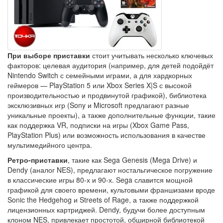
При выборе приставки
стоит учитывать несколько ключевых
факторов: целевая аудитория (например, для детей подойдёт
Nintendo Switch с семейными играми, а для хардкорных
геймеров — PlayStation 5 или Xbox Series X|S с высокой
производительностью и продвинутой графикой), библиотека
эксклюзивных игр (Sony и Microsoft предлагают разные
уникальные проекты), а также дополнительные функции, такие
как поддержка VR, подписки на игры (Xbox Game Pass,
PlayStation Plus) или возможность использования в качестве
мультимедийного центра.
Ретро-приставки
, такие как Sega Genesis (Mega Drive) и
Dendy (аналог NES), предлагают ностальгическое погружение
в классические игры 80-х и 90-х. Sega славится мощной
графикой для своего времени, культовыми франшизами вроде
Sonic the Hedgehog и Streets of Rage, а также поддержкой
лицензионных картриджей. Dendy, будучи более доступным
клоном NES, привлекает простотой, обширной библиотекой