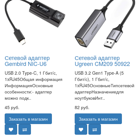
Сетевой адаптер
Сетевой адаптер
Gembird NIC-U6
Ugreen CM209 50922
USB 2.0 Type-C, 1 Гбит/с,
USB 3.2 Gen1 Type-A (5
1xRJ45Общая информация
Гбит/с), 1 Гбит/с,
ИнформацияОсновные
1xRJ45ОсновныеТипсетевой
особенности:- адаптер
адаптерНазначениедля
можно подк..
ноутбуковИнт..
45 руб.
82 руб.
Заказать в магазин
Заказать в магазин