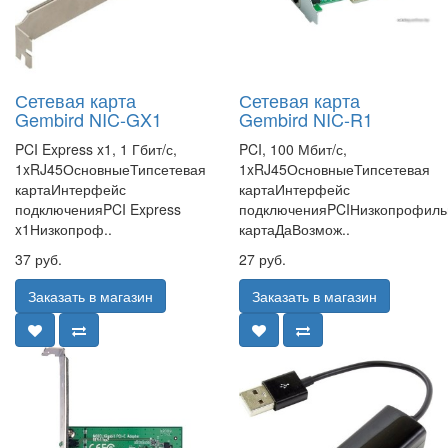
Сетевая карта
Сетевая карта
Gembird NIC-GX1
Gembird NIC-R1
PCI Express x1, 1 Гбит/с,
PCI, 100 Мбит/с,
1xRJ45ОсновныеТипсетевая
1xRJ45ОсновныеТипсетевая
картаИнтерфейс
картаИнтерфейс
подключенияPCI Express
подключенияPCIНизкопрофиль
x1Низкопроф..
картаДаВозмож..
37 руб.
27 руб.
Заказать в магазин
Заказать в магазин