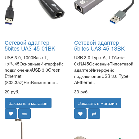
Сетевой адаптер
Сетевой адаптер
5bites UA3-45-01BK
5bites UA3-45-13BK
USB 3.0, 1000Base-T,
USB 3.0 Type-A, 1 Гбит/с,
1xRJ45ОсновныеИнтерфейс
0xRJ45ОсновныеТипсетевой
подключенияUSB 3.0Green
адаптерИнтерфейс
Ethernet
подключенияUSB 3.0 Type-
(802.3az)НетВозможност..
AEtherne..
29 руб.
33 руб.
Заказать в магазин
Заказать в магазин