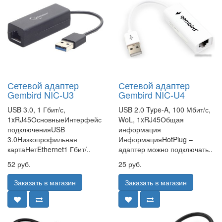
Сетевой адаптер
Сетевой адаптер
Gembird NIC-U3
Gembird NIC-U4
USB 3.0, 1 Гбит/с,
USB 2.0 Type-A, 100 Мбит/с,
1xRJ45ОсновныеИнтерфейс
WoL, 1xRJ45Общая
подключенияUSB
информация
3.0Низкопрофильная
ИнформацияHotPlug –
картаНетEthernet1 Гбит/..
адаптер можно подключать..
52 руб.
25 руб.
Заказать в магазин
Заказать в магазин