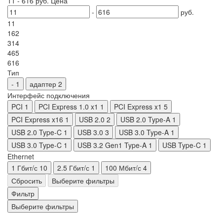
11
-
616
руб.
Цена
-
руб.
11
162
314
465
616
Тип
-
1
адаптер
2
Интерфейс подключения
PCI
1
PCI Express 1.0 x1
1
PCI Express x1
5
PCI Express x16
1
USB 2.0
2
USB 2.0 Type-A
1
USB 2.0 Type-C
1
USB 3.0
3
USB 3.0 Type-A
1
USB 3.0 Type-C
1
USB 3.2 Gen1 Type-A
1
USB Type-C
1
Ethernet
1 Гбит/с
10
2.5 Гбит/с
1
100 Мбит/с
4
Сбросить
Выберите фильтры
Фильтр
Выберите фильтры