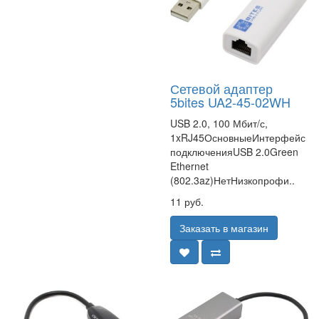
Сетевой адаптер
5bites UA2-45-02WH
USB 2.0, 100 Мбит/с,
1xRJ45ОсновныеИнтерфейс
подключенияUSB 2.0Green
Ethernet
(802.3az)НетНизкопрофи..
11 руб.
Заказать в магазин