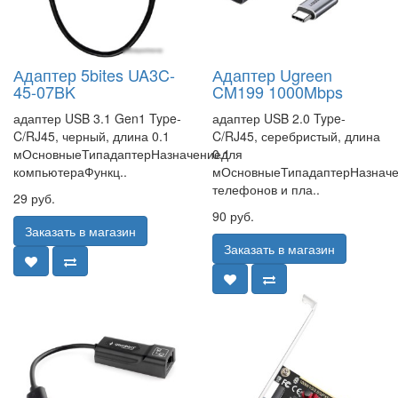
Адаптер 5bites UA3C-
Адаптер Ugreen
45-07BK
CM199 1000Mbps
адаптер USB 3.1 Gen1 Type-
адаптер USB 2.0 Type-
C/RJ45, черный, длина 0.1
C/RJ45, серебристый, длина
мОсновныеТипадаптерНазначениедля
0.1
компьютераФункц..
мОсновныеТипадаптерНазнач
телефонов и пла..
29 руб.
90 руб.
Заказать в магазин
Заказать в магазин