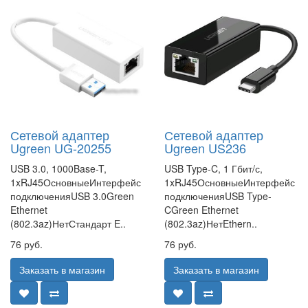
Сетевой адаптер
Сетевой адаптер
Ugreen UG-20255
Ugreen US236
USB 3.0, 1000Base-T,
USB Type-C, 1 Гбит/с,
1xRJ45ОсновныеИнтерфейс
1xRJ45ОсновныеИнтерфейс
подключенияUSB 3.0Green
подключенияUSB Type-
Ethernet
CGreen Ethernet
(802.3az)НетСтандарт E..
(802.3az)НетEthern..
76 руб.
76 руб.
Заказать в магазин
Заказать в магазин