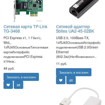
Сетевая карта TP-Link
Сетевой адаптер
TG-3468
5bites UA2-45-02BK
PCI Express x1, 1 Гбит/с,
USB 2.0, 100Base-TX,
WoL,
1xRJ45ОсновныеИнтерфейс
1xRJ45ОсновныеТипсетевая
подключенияUSB 2.0Green
картаИнтерфейс
Ethernet
подключенияPCI Express
(802.3az)НетВозможност..
x1Низк..
11 руб.
48 руб.
Заказать в магазин
Заказать в магазин