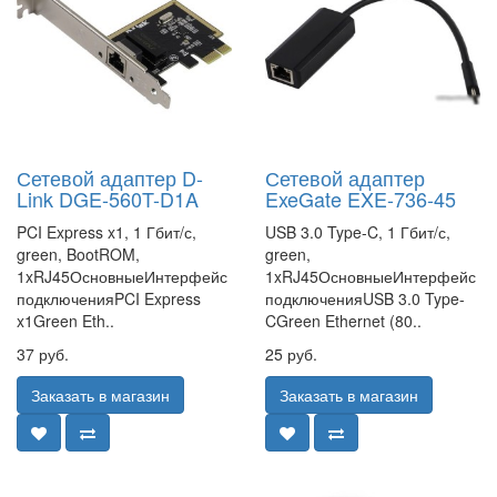
Сетевой адаптер D-
Сетевой адаптер
Link DGE-560T-D1A
ExeGate EXE-736-45
PCI Express x1, 1 Гбит/с,
USB 3.0 Type-C, 1 Гбит/с,
green, BootROM,
green,
1xRJ45ОсновныеИнтерфейс
1xRJ45ОсновныеИнтерфейс
подключенияPCI Express
подключенияUSB 3.0 Type-
x1Green Eth..
CGreen Ethernet (80..
37 руб.
25 руб.
Заказать в магазин
Заказать в магазин