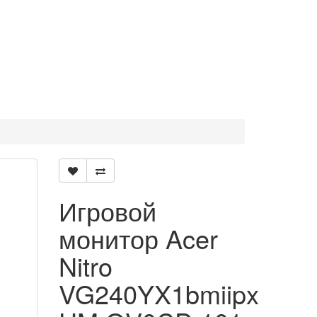
Игровой
монитор Acer
Nitro
VG240YX1bmiipx