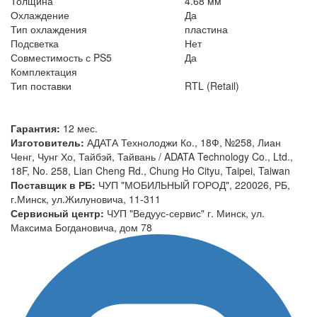
Толщина
4.68 мм
Охлаждение
Да
Тип охлаждения
пластина
Подсветка
Нет
Совместимость с PS5
Да
Комплектация
Тип поставки
RTL (Retail)
Гарантия:
12 мес.
Изготовитель:
АДАТА Технолоджи Ко., 18Ф, №258, Лиан
Ченг, Чунг Хо, Тайбэй, Тайвань / ADATA Technology Co., Ltd.,
18F, No. 258, Lian Cheng Rd., Chung Ho Cityu, Taipei, Taiwan
Поставщик в РБ:
ЧУП "МОБИЛЬНЫЙ ГОРОД", 220026, РБ,
г.Минск, ул.Жилуновича, 11-311
Сервисный центр:
ЧУП "Ведуус-сервис" г. Минск, ул.
Максима Богдановича, дом 78