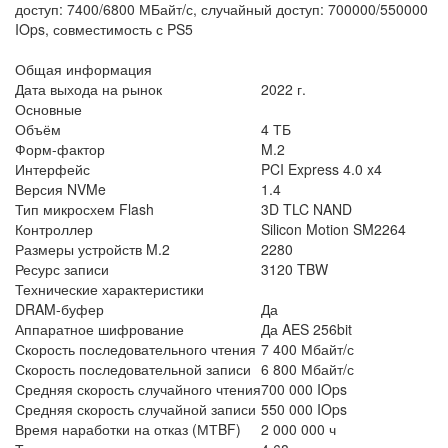
доступ: 7400/6800 МБайт/с, случайный доступ: 700000/550000
IOps, совместимость с PS5
Общая информация
Дата выхода на рынок
2022 г.
Основные
Объём
4 ТБ
Форм-фактор
M.2
Интерфейс
PCI Express 4.0 x4
Версия NVMe
1.4
Тип микросхем Flash
3D TLC NAND
Контроллер
Silicon Motion SM2264
Размеры устройств M.2
2280
Ресурс записи
3120 TBW
Технические характеристики
DRAM-буфер
Да
Аппаратное шифрование
Да AES 256bit
Скорость последовательного чтения
7 400 Мбайт/с
Скорость последовательной записи
6 800 Мбайт/с
Средняя скорость случайного чтения
700 000 IOps
Средняя скорость случайной записи
550 000 IOps
Время наработки на отказ (МТBF)
2 000 000 ч