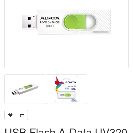
USB Flash A-Data UV320