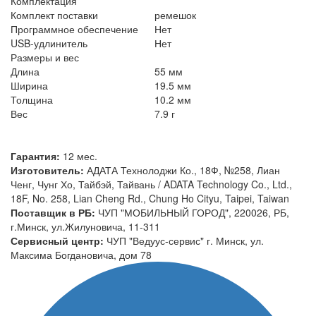
Комплектация
Комплект поставки
ремешок
Программное обеспечение
Нет
USB-удлинитель
Нет
Размеры и вес
Длина
55 мм
Ширина
19.5 мм
Толщина
10.2 мм
Вес
7.9 г
Гарантия:
12 мес.
Изготовитель:
АДАТА Технолоджи Ко., 18Ф, №258, Лиан
Ченг, Чунг Хо, Тайбэй, Тайвань / ADATA Technology Co., Ltd.,
18F, No. 258, Lian Cheng Rd., Chung Ho Cityu, Taipei, Taiwan
Поставщик в РБ:
ЧУП "МОБИЛЬНЫЙ ГОРОД", 220026, РБ,
г.Минск, ул.Жилуновича, 11-311
Сервисный центр:
ЧУП "Ведуус-сервис" г. Минск, ул.
Максима Богдановича, дом 78