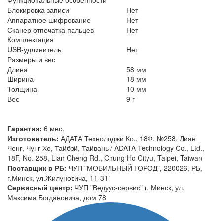
Блокировка записи
Нет
Аппаратное шифрование
Нет
Сканер отпечатка пальцев
Нет
Комплектация
USB-удлинитель
Нет
Размеры и вес
Длина
58 мм
Ширина
18 мм
Толщина
10 мм
Вес
9 г
Гарантия:
6 мес.
Изготовитель:
АДАТА Технолоджи Ко., 18Ф, №258, Лиан
Ченг, Чунг Хо, Тайбэй, Тайвань / ADATA Technology Co., Ltd.,
18F, No. 258, Lian Cheng Rd., Chung Ho Cityu, Taipei, Taiwan
Поставщик в РБ:
ЧУП "МОБИЛЬНЫЙ ГОРОД", 220026, РБ,
г.Минск, ул.Жилуновича, 11-311
Сервисный центр:
ЧУП "Ведуус-сервис" г. Минск, ул.
Максима Богдановича, дом 78