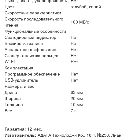
Пыле-, влаго-, ударопрочность
Нет
Цвет
голубой, синий
Скоростные характеристики
Скорость последовательного
100 МБ/с
чтения
Функциональные особенности
Светодиодный индикатор
Нет
Блокировка записи
Нет
Аппаратное шифрование
Нет
Сканер отпечатка пальцев
Нет
Wi-Fi
Нет
Комплектация
Программное обеспечение
Нет
USB-удлинитель
Нет
Размеры и вес
Длина
63 мм
Ширина
20 мм
Толщина
10 мм
Вес
7 г
Гарантия:
12 мес.
Изготовитель:
АДАТА Технолоджи Ко., 18Ф, №258, Лиан