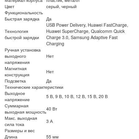
Цвет
серый, черный
Функциональность
Быстрая зарядка
Да
USB Power Delivery, Huawei FastCharge,
Технология
Huawei SuperCharge, Qualcomm Quick
быстрой зарядки
Charge 3.0, Samsung Adaptive Fast
Charging
Ручная установка
выходного
Нет
напряжения
Магнитная
Нет
конструкция
Подсветка
Да
Технические характеристики
Выходное
5 В, 9 В, 10 В, 12 В, 15 В, 20 В
напряжение
Суммарная
40 Вт
выходная мощность
Макс. выходная
3 А
сила тока
Размеры и вес
Длина
55 мм