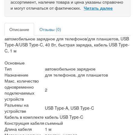
ассортимент, наличие товара и цена указаны справочно
и могут отличаться от фактических.
Читать далее
Описание
Отзывы (0)
автомобильное зарядное для телефонов/для планшетов, USB
Type-A/USB Type-C, 40 Вт, быстрая зарядка, кабель USB Type-
C, 1 м
Основные
Тип
автомобильное зарядное
Назначение
для телефонов, для планшетов
Макс. количество
одновременно
2
подключаемых
устройств
Разъемы на
USB Type-A, USB Type-C
устройстве
Кабель в комплекте
кабель USB Type-C
Конструкция кабеля
съемный
Длина кабеля
1 м
Материал корпуса
пластик, металл