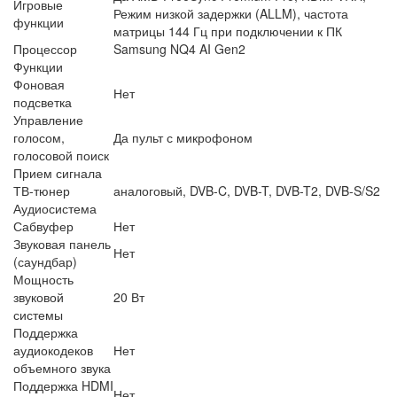
Игровые
Режим низкой задержки (ALLM), частота
функции
матрицы 144 Гц при подключении к ПК
Процессор
Samsung NQ4 AI Gen2
Функции
Фоновая
Нет
подсветка
Управление
голосом,
Да пульт с микрофоном
голосовой поиск
Прием сигнала
ТВ-тюнер
аналоговый, DVB-C, DVB-T, DVB-T2, DVB-S/S2
Аудиосистема
Сабвуфер
Нет
Звуковая панель
Нет
(саундбар)
Мощность
звуковой
20 Вт
системы
Поддержка
аудиокодеков
Нет
объемного звука
Поддержка HDMI
Нет