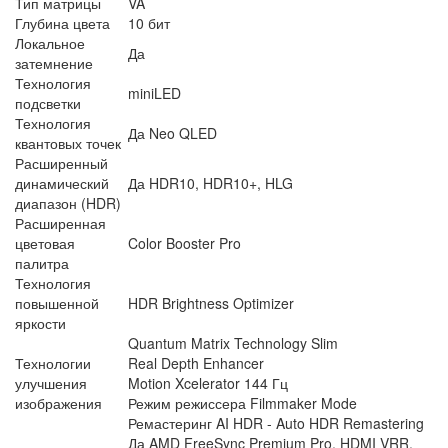
Тип матрицы
VA
Глубина цвета
10 бит
Локальное
Да
затемнение
Технология
miniLED
подсветки
Технология
Да Neo QLED
квантовых точек
Расширенный
динамический
Да HDR10, HDR10+, HLG
диапазон (HDR)
Расширенная
цветовая
Color Booster Pro
палитра
Технология
повышенной
HDR Brightness Optimizer
яркости
Quantum Matrix Technology Slim
Технологии
Real Depth Enhancer
улучшения
Motion Xcelerator 144 Гц
изображения
Режим режиссера Filmmaker Mode
Ремастеринг AI HDR - Auto HDR Remastering
Да AMD FreeSync Premium Pro, HDMI VRR,