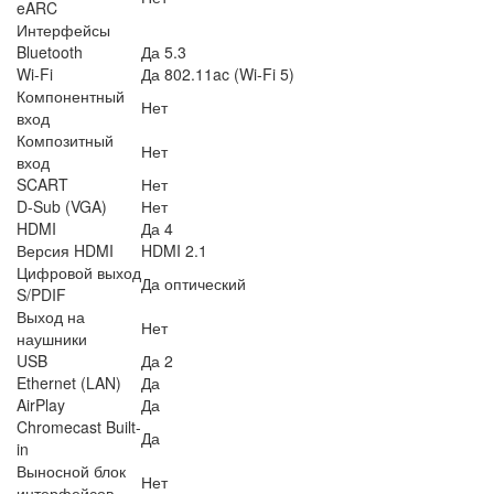
eARC
Интерфейсы
Bluetooth
Да 5.3
Wi-Fi
Да 802.11ac (Wi-Fi 5)
Компонентный
Нет
вход
Композитный
Нет
вход
SCART
Нет
D-Sub (VGA)
Нет
HDMI
Да 4
Версия HDMI
HDMI 2.1
Цифровой выход
Да оптический
S/PDIF
Выход на
Нет
наушники
USB
Да 2
Ethernet (LAN)
Да
AirPlay
Да
Chromecast Built-
Да
in
Выносной блок
Нет
интерфейсов