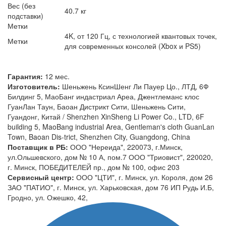
Вес (без
40.7 кг
подставки)
Метки
4K, от 120 Гц, с технологией квантовых точек,
Метки
для современных консолей (Xbox и PS5)
Гарантия:
12 мес.
Изготовитель:
Шеньжень КсинШенг Ли Пауер Цо., ЛТД, 6Ф
Билдинг 5, МаоБанг индастриал Ареа, Джентлеманс клос
ГуанЛан Таун, Баоан Дистрикт Сити, Шеньжень Сити,
Гуандонг, Китай / Shenzhen XinSheng Li Power Co., LTD, 6F
building 5, MaoBang industrial Area, Gentleman's cloth GuanLan
Town, Baoan Dis-trict, Shenzhen City, Guangdong, China
Поставщик в РБ:
ООО "Нереида", 220073, г.Минск,
ул.Ольшевского, дом № 10 А, пом.7 ООО "Триовист", 220020,
г. Минск, ПОБЕДИТЕЛЕЙ пр., дом № 100, офис 203
Сервисный центр:
ООО "ЦТИ", г. Минск, ул. Короля, дом 26
ЗАО "ПАТИО", г. Минск, ул. Харьковская, дом 76 ИП Рудь И.Б,
Гродно, ул. Ожешко, 42,