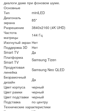
диалоги даже при фоновом шуме.
Основные
Тип
miniLED
Диагональ
85"
экрана
Разрешение
3840x2160 (4K UHD)
Частота
144 Гц
матрицы
Изогнутый экран
Нет
Поддержка 3D
Нет
Smart TV
Да
Платформа
Samsung Tizen
Smart TV
Продуктовая
Samsung Neo QLED
линейка
Безрамочный
Да
дизайн
Цвет корпуса
черный
Цвет рамки
черный
Цвет подставки
черный
Подставка
по центру
Технические характеристики