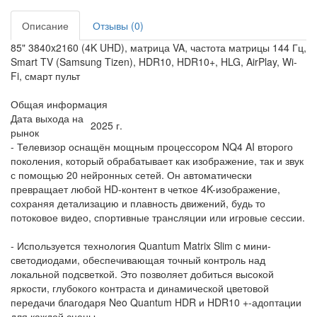
Описание
Отзывы (0)
85" 3840x2160 (4K UHD), матрица VA, частота матрицы 144 Гц,
Smart TV (Samsung Tizen), HDR10, HDR10+, HLG, AirPlay, Wi-
Fi, смарт пульт
Общая информация
Дата выхода на
2025 г.
рынок
- Телевизор оснащён мощным процессором NQ4 AI второго
поколения, который обрабатывает как изображение, так и звук
с помощью 20 нейронных сетей. Он автоматически
превращает любой HD-контент в четкое 4K-изображение,
сохраняя детализацию и плавность движений, будь то
потоковое видео, спортивные трансляции или игровые сессии.
- Используется технология Quantum Matrix Slim c мини-
светодиодами, обеспечивающая точный контроль над
локальной подсветкой. Это позволяет добиться высокой
яркости, глубокого контраста и динамической цветовой
передачи благодаря Neo Quantum HDR и HDR10 +-адоптации
для каждой сцены.