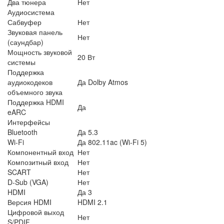
Два тюнера
Нет
Аудиосистема
Сабвуфер
Нет
Звуковая панель
Нет
(саундбар)
Мощность звуковой
20 Вт
системы
Поддержка
аудиокодеков
Да Dolby Atmos
объемного звука
Поддержка HDMI
Да
eARC
Интерфейсы
Bluetooth
Да 5.3
Wi-Fi
Да 802.11ac (Wi-Fi 5)
Компонентный вход
Нет
Композитный вход
Нет
SCART
Нет
D-Sub (VGA)
Нет
HDMI
Да 3
Версия HDMI
HDMI 2.1
Цифровой выход
Нет
S/PDIF