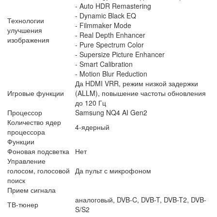
- Auto HDR Remastering
- Dynamic Black EQ
Технологии
- Filmmaker Mode
улучшения
- Real Depth Enhancer
изображения
- Pure Spectrum Color
- Supersize Picture Enhancer
- Smart Calibration
- Motion Blur Reduction
Да HDMI VRR, режим низкой задержки
Игровые функции
(ALLM), повышение частоты обновления
до 120 Гц
Процессор
Samsung NQ4 AI Gen2
Количество ядер
4-ядерный
процессора
Функции
Фоновая подсветка
Нет
Управление
голосом, голосовой
Да пульт с микрофоном
поиск
Прием сигнала
аналоговый, DVB-C, DVB-T, DVB-T2, DVB-
ТВ-тюнер
S/S2