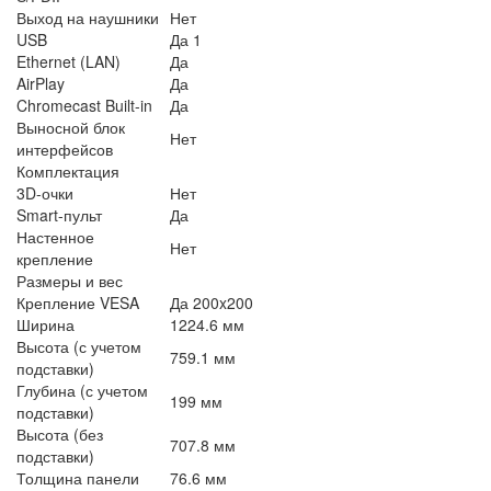
Выход на наушники
Нет
USB
Да 1
Ethernet (LAN)
Да
AirPlay
Да
Chromecast Built-in
Да
Выносной блок
Нет
интерфейсов
Комплектация
3D-очки
Нет
Smart-пульт
Да
Настенное
Нет
крепление
Размеры и вес
Крепление VESA
Да 200x200
Ширина
1224.6 мм
Высота (с учетом
759.1 мм
подставки)
Глубина (с учетом
199 мм
подставки)
Высота (без
707.8 мм
подставки)
Толщина панели
76.6 мм