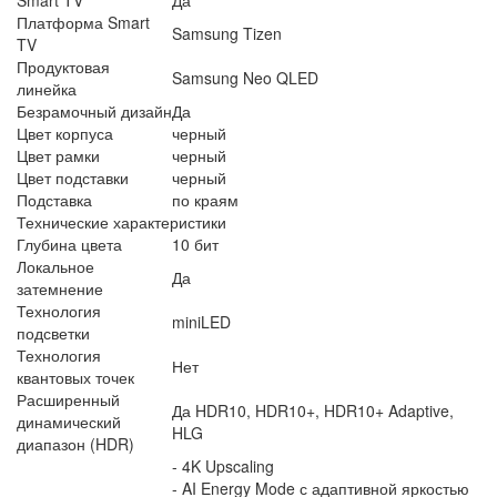
Платформа Smart
Samsung Tizen
TV
Продуктовая
Samsung Neo QLED
линейка
Безрамочный дизайн
Да
Цвет корпуса
черный
Цвет рамки
черный
Цвет подставки
черный
Подставка
по краям
Технические характеристики
Глубина цвета
10 бит
Локальное
Да
затемнение
Технология
miniLED
подсветки
Технология
Нет
квантовых точек
Расширенный
Да HDR10, HDR10+, HDR10+ Adaptive,
динамический
HLG
диапазон (HDR)
- 4K Upscaling
- AI Energy Mode с адаптивной яркостью