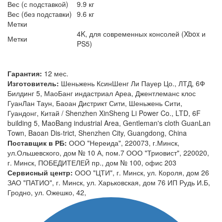
Вес (с подставкой)
9.9 кг
Вес (без подставки)
9.6 кг
Метки
4K, для современных консолей (Xbox и
Метки
PS5)
Гарантия:
12 мес.
Изготовитель:
Шеньжень КсинШенг Ли Пауер Цо., ЛТД, 6Ф
Билдинг 5, МаоБанг индастриал Ареа, Джентлеманс клос
ГуанЛан Таун, Баоан Дистрикт Сити, Шеньжень Сити,
Гуандонг, Китай / Shenzhen XinSheng Li Power Co., LTD, 6F
building 5, MaoBang industrial Area, Gentleman's cloth GuanLan
Town, Baoan Dis-trict, Shenzhen City, Guangdong, China
Поставщик в РБ:
ООО "Нереида", 220073, г.Минск,
ул.Ольшевского, дом № 10 А, пом.7 ООО "Триовист", 220020,
г. Минск, ПОБЕДИТЕЛЕЙ пр., дом № 100, офис 203
Сервисный центр:
ООО "ЦТИ", г. Минск, ул. Короля, дом 26
ЗАО "ПАТИО", г. Минск, ул. Харьковская, дом 76 ИП Рудь И.Б,
Гродно, ул. Ожешко, 42,