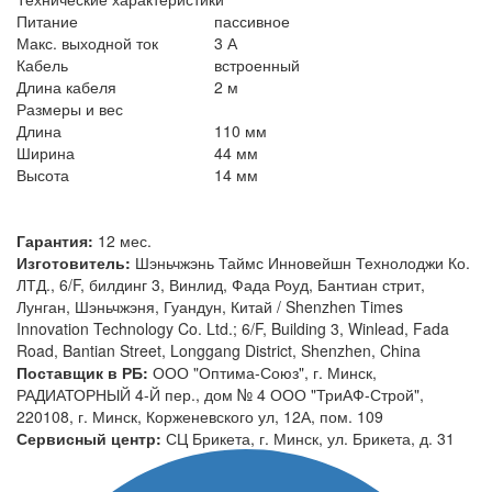
Питание
пассивное
Макс. выходной ток
3 А
Кабель
встроенный
Длина кабеля
2 м
Размеры и вес
Длина
110 мм
Ширина
44 мм
Высота
14 мм
Гарантия:
12 мес.
Изготовитель:
Шэньчжэнь Таймс Инновейшн Технолоджи Ко.
ЛТД., 6/F, билдинг 3, Винлид, Фада Роуд, Бантиан стрит,
Лунган, Шэньчжэня, Гуандун, Китай / Shenzhen Times
Innovation Technology Co. Ltd.; 6/F, Building 3, Winlead, Fada
Road, Bantian Street, Longgang District, Shenzhen, China
Поставщик в РБ:
ООО "Оптима-Союз", г. Минск,
РАДИАТОРНЫЙ 4-Й пер., дом № 4 ООО "ТриАФ-Строй",
220108, г. Минск, Корженевского ул, 12А, пом. 109
Сервисный центр:
СЦ Брикета, г. Минск, ул. Брикета, д. 31