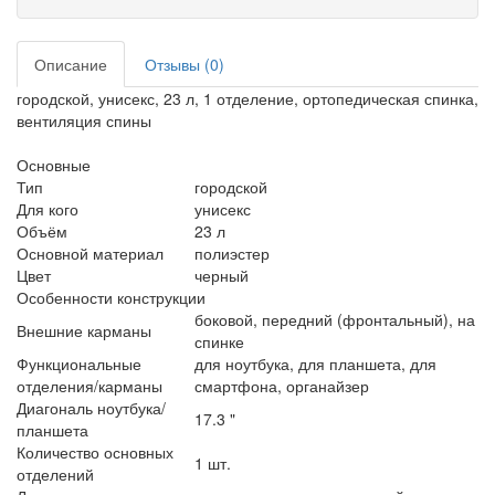
Описание
Отзывы (0)
городской, унисекс, 23 л, 1 отделение, ортопедическая спинка,
вентиляция спины
Основные
Тип
городской
Для кого
унисекс
Объём
23 л
Основной материал
полиэстер
Цвет
черный
Особенности конструкции
боковой, передний (фронтальный), на
Внешние карманы
спинке
Функциональные
для ноутбука, для планшета, для
отделения/карманы
смартфона, органайзер
Диагональ ноутбука/
17.3 "
планшета
Количество основных
1 шт.
отделений