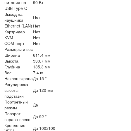
питания по
90 Вт
USB Type-C
Выход на
Нет
наушники
Ethernet (LAN)
Нет
Картридер
Нет
KVM
Нет
COM-порт
Нет
Размеры и вес
Ширина
611.4 мм
Высота
530.7 мм
Глубина
135.3 мм
Вес
7.4 кг
Наклон экрана
Да 15 °
Регулировка
высоты
Да 120 мм
подставки
Портретный
Да
режим
Поворот
Да 92 °
вправо-влево
Крепление
Да 100x100
VESA