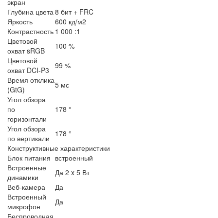
экран
Глубина цвета
8 бит + FRC
Яркость
600 кд/м2
Контрастность
1 000 :1
Цветовой
100 %
охват sRGB
Цветовой
99 %
охват DCI-P3
Время отклика
5 мс
(GtG)
Угол обзора
по
178 °
горизонтали
Угол обзора
178 °
по вертикали
Конструктивные характеристики
Блок питания
встроенный
Встроенные
Да 2 x 5 Вт
динамики
Веб-камера
Да
Встроенный
Да
микрофон
Беспроводная