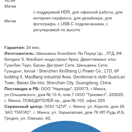
Метки
с поддержкой HDR, для офисной работы, для
интернет-серфинга, для дизайнера, для
Метки
фотографа, с USB-C подключением, с
регулировкой по высоте
Гарантия:
24 мес.
Изготовитель:
Шеньжень КсинШенг Ли Пауер Цо., ЛТД, 6Ф
Билдинг 5, МаоБанг индастриал Ареа, Джентлеманс клос
ГуанЛан Таун, Баоан Дистрикт Сити, Шеньжень Сити,
Гуандонг, Китай / Shenzhen XinSheng Li Power Co., LTD, 6F
building 5, MaoBang industrial Area, Gentleman's cloth GuanLan
Town, Baoan Dis-trict, Shenzhen City, Guangdong, China
Поставщик в РБ:
ООО "Нереида", 220073, г.Минск,
ул.Ольшевского, дом № 10 А, пом.7 ООО "Триовист", 220020,
г. Минск, ПОБЕДИТЕЛЕЙ пр., дом № 100, офис 203
Сервисный центр:
ООО "ЦТИ", г. Минск, ул. Короля, дом 26
ЗАО "ПАТИО", г. Минск, ул. Харьковская, дом 76 ИП Рудь И.Б,
Гродно, ул. Ожешко, 42,