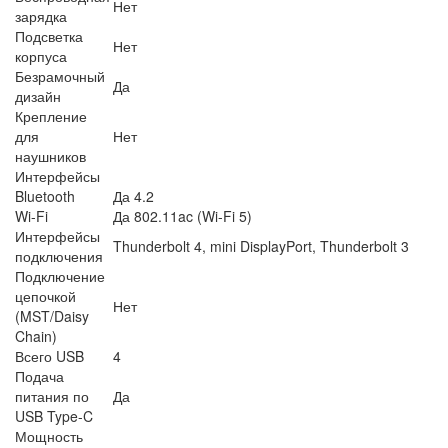
Нет
зарядка
Подсветка
Нет
корпуса
Безрамочный
Да
дизайн
Крепление
для
Нет
наушников
Интерфейсы
Bluetooth
Да 4.2
Wi-Fi
Да 802.11ac (Wi-Fi 5)
Интерфейсы
Thunderbolt 4, mini DisplayPort, Thunderbolt 3
подключения
Подключение
цепочкой
Нет
(MST/Daisy
Chain)
Всего USB
4
Подача
питания по
Да
USB Type-C
Мощность