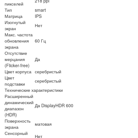
218 ppi
пикселей
Тип
smart
Матрица
IPS
Изогнутый
Нет
экран
Макс. частота
обновления
60 Гц
экрана
Отсутствие
мерцания
Да
(Flicker-free)
Цвет корпуса
серебристый
Цвет
серебристый
подставки
Технические характеристики
Расширенный
динамический
Да DisplayHDR 600
диапазон
(HDR)
Поверхность
матовая
экрана
Сенсорный
Нет