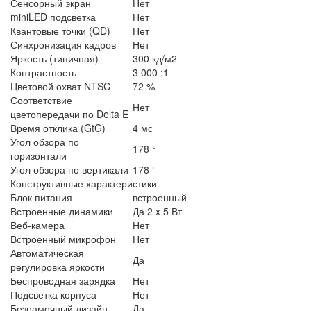
Сенсорный экран
Нет
miniLED подсветка
Нет
Квантовые точки (QD)
Нет
Синхронизация кадров
Нет
Яркость (типичная)
300 кд/м2
Контрастность
3 000 :1
Цветовой охват NTSC
72 %
Соответствие
Нет
цветопередачи по Delta E
Время отклика (GtG)
4 мс
Угол обзора по
178 °
горизонтали
Угол обзора по вертикали
178 °
Конструктивные характеристики
Блок питания
встроенный
Встроенные динамики
Да 2 x 5 Вт
Веб-камера
Нет
Встроенный микрофон
Нет
Автоматическая
Да
регулировка яркости
Беспроводная зарядка
Нет
Подсветка корпуса
Нет
Безрамочный дизайн
Да