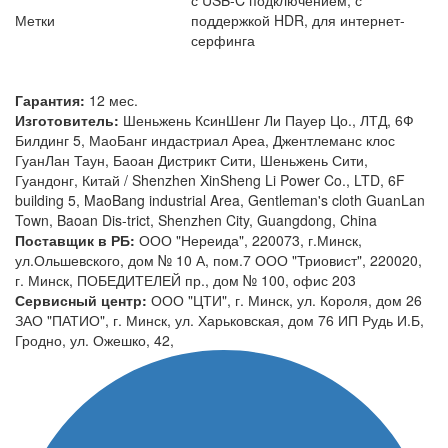
Метки
поддержкой HDR, для интернет-
серфинга
Гарантия:
12 мес.
Изготовитель:
Шеньжень КсинШенг Ли Пауер Цо., ЛТД, 6Ф
Билдинг 5, МаоБанг индастриал Ареа, Джентлеманс клос
ГуанЛан Таун, Баоан Дистрикт Сити, Шеньжень Сити,
Гуандонг, Китай / Shenzhen XinSheng Li Power Co., LTD, 6F
building 5, MaoBang industrial Area, Gentleman's cloth GuanLan
Town, Baoan Dis-trict, Shenzhen City, Guangdong, China
Поставщик в РБ:
ООО "Нереида", 220073, г.Минск,
ул.Ольшевского, дом № 10 А, пом.7 ООО "Триовист", 220020,
г. Минск, ПОБЕДИТЕЛЕЙ пр., дом № 100, офис 203
Сервисный центр:
ООО "ЦТИ", г. Минск, ул. Короля, дом 26
ЗАО "ПАТИО", г. Минск, ул. Харьковская, дом 76 ИП Рудь И.Б,
Гродно, ул. Ожешко, 42,