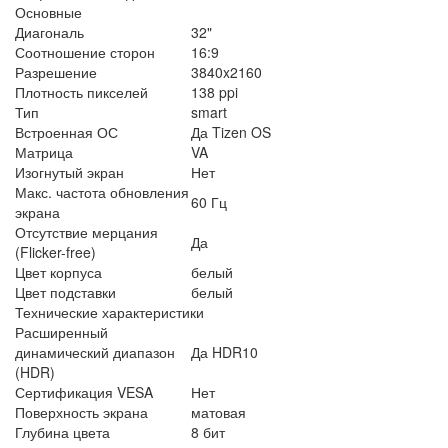
Основные
Диагональ
32"
Соотношение сторон
16:9
Разрешение
3840x2160
Плотность пикселей
138 ppi
Тип
smart
Встроенная ОС
Да Tizen OS
Матрица
VA
Изогнутый экран
Нет
Макс. частота обновления
60 Гц
экрана
Отсутствие мерцания
Да
(Flicker-free)
Цвет корпуса
белый
Цвет подставки
белый
Технические характеристики
Расширенный
динамический диапазон
Да HDR10
(HDR)
Сертификация VESA
Нет
Поверхность экрана
матовая
Глубина цвета
8 бит