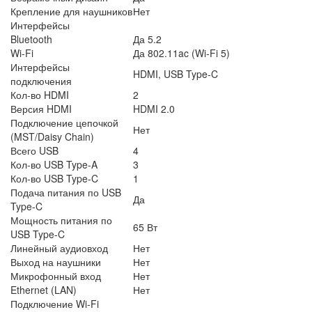
Крепление для наушников
Нет
Интерфейсы
Bluetooth
Да 5.2
Wi-Fi
Да 802.11ac (Wi-Fi 5)
Интерфейсы
HDMI, USB Type-C
подключения
Кол-во HDMI
2
Версия HDMI
HDMI 2.0
Подключение цепочкой
Нет
(MST/Daisy Chain)
Всего USB
4
Кол-во USB Type-A
3
Кол-во USB Type-C
1
Подача питания по USB
Да
Type-C
Мощность питания по
65 Вт
USB Type-C
Линейный аудиовход
Нет
Выход на наушники
Нет
Микрофонный вход
Нет
Ethernet (LAN)
Нет
Подключение Wi-Fi