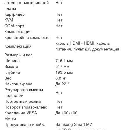
антенн от материнской
Нет
платы
Картридер
Нет
KVM
Нет
COM-порт
Нет
Комплектация
Кронштейн в комплекте
Нет
кабель HDMI - HDMI, кабель
Комплектация
питания, пульт ДУ, документация
Размеры и вес
Ширина
716.1 мм
Высота
517 мм
Глубина
193.5 мм
Вес
6.8 кг
Наклон экрана
Да 22 °
Регулировка высоты
Нет
подставки
Портретный режим
Нет
Поворот вправо-влево
Нет
Крепление VESA
Да 100x100
Метки
Продуктовая линейка
Samsung Smart M7
с USB-C подключением, с