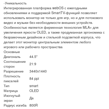
-Уникальность
Интегрированная платформа webOS с ежегодными
обновлениями и поддержкой SmartTV-функций позволяет
использовать монитор не только для игр, но и для потокового
видео и музыки без необходимости внешних устройств.
Особенностью является фирменная технология MLA+ для
увеличения яркости OLED, а также продуманная эргономика с
безрамочным дизайном и стильной подсветкой корпуса, что
делает этот монитор центральным элементом любого
игрового или рабочего пространства
Основные
Диагональ
44.5"
Соотношение
21:9
сторон
Разрешение
3440x1440
Плотность
84 ppi
пикселей
Тип
smart
Матрица
OLED
Изогнутый
Да
экран
Радиус изгиба
800R