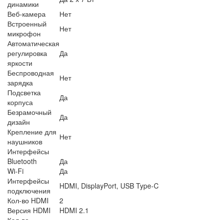
динамики
Веб-камера
Нет
Встроенный
Нет
микрофон
Автоматическая
регулировка
Да
яркости
Беспроводная
Нет
зарядка
Подсветка
Да
корпуса
Безрамочный
Да
дизайн
Крепление для
Нет
наушников
Интерфейсы
Bluetooth
Да
Wi-Fi
Да
Интерфейсы
HDMI, DisplayPort, USB Type-C
подключения
Кол-во HDMI
2
Версия HDMI
HDMI 2.1
Кол-во