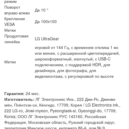
режим
Поворот
Да 10 °
вправо-влево
Крепление
Да 100x100
VESA
Метки
Продуктовая
LG UltraGear
линейка
игровой от 144 Гц, с временем отклика 1 мс
или менее, с расширенной цветопередачей,
широкоформатный, изогнутый, с USB-C
Метки
подключением, с поддержкой HDR, для
дизайнера, для фотографа, для
видеомонтажа, с регулировкой по высоте
Гарантия:
24 мес.
Изготовитель:
ЛГ Электроникс Инк., 222 Джи-Ро, Джинви-
мён, Пхёнтхэк-си, Кёнгидо, 17709, Корея / LG Electronics ink.,
222 LG-ro, Jinwi-myeon, Pyeongtaek-si, Gyeonggi-do, 17709,
Korea; ООО ЛГ Электроникс РУС 143160, Российская
Федерация, Московская область, Рузский городской округ,
территория Минское шоссе, километр 86-й, дом № 9