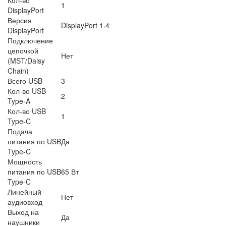
1
DisplayPort
Версия
DisplayPort 1.4
DisplayPort
Подключение
цепочкой
Нет
(MST/Daisy
Chain)
Всего USB
3
Кол-во USB
2
Type-A
Кол-во USB
1
Type-C
Подача
питания по USB
Да
Type-C
Мощность
питания по USB
65 Вт
Type-C
Линейный
Нет
аудиовход
Выход на
Да
наушники