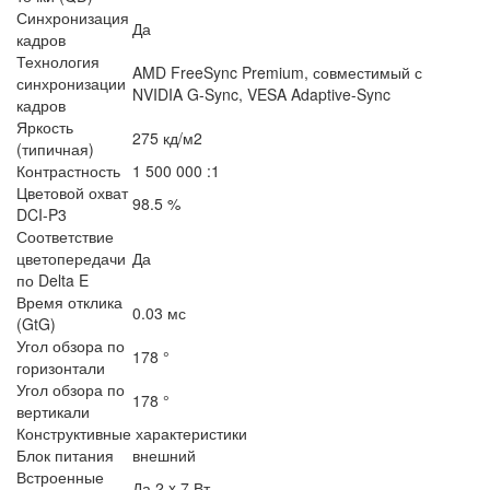
Синхронизация
Да
кадров
Технология
AMD FreeSync Premium, совместимый с
синхронизации
NVIDIA G-Sync, VESA Adaptive-Sync
кадров
Яркость
275 кд/м2
(типичная)
Контрастность
1 500 000 :1
Цветовой охват
98.5 %
DCI-P3
Соответствие
цветопередачи
Да
по Delta E
Время отклика
0.03 мс
(GtG)
Угол обзора по
178 °
горизонтали
Угол обзора по
178 °
вертикали
Конструктивные характеристики
Блок питания
внешний
Встроенные
Да 2 x 7 Вт