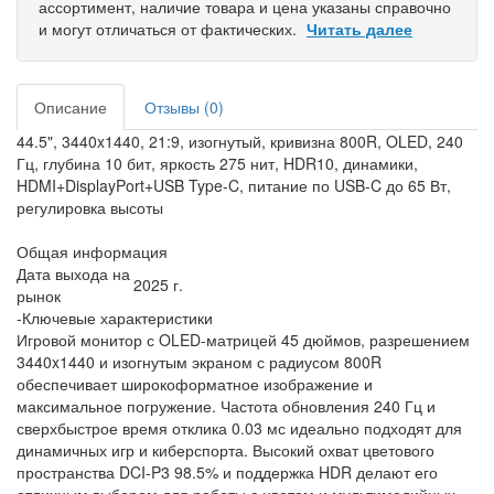
ассортимент, наличие товара и цена указаны справочно
и могут отличаться от фактических.
Читать далее
Описание
Отзывы (0)
44.5", 3440x1440, 21:9, изогнутый, кривизна 800R, OLED, 240
Гц, глубина 10 бит, яркость 275 нит, HDR10, динамики,
HDMI+DisplayPort+USB Type-C, питание по USB-C до 65 Вт,
регулировка высоты
Общая информация
Дата выхода на
2025 г.
рынок
-Ключевые характеристики
Игровой монитор с OLED-матрицей 45 дюймов, разрешением
3440x1440 и изогнутым экраном с радиусом 800R
обеспечивает широкоформатное изображение и
максимальное погружение. Частота обновления 240 Гц и
сверхбыстрое время отклика 0.03 мс идеально подходят для
динамичных игр и киберспорта. Высокий охват цветового
пространства DCI-P3 98.5% и поддержка HDR делают его
отличным выбором для работы с цветом и мультимедийных