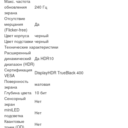
Макс. частота
обновления
240 Гц
экрана
Отсутствие
мерцания
Да
(Flicker-free)
Цвет корпуса
черный
Цвет подставки
черный
Технические характеристики
Расширенный
динамический
Да HDR10
диапазон (HDR)
Сертификация
DisplayHDR TrueBlack 400
VESA
Поверхность
матовая
экрана
Глубина цвета
10 бит
Сенсорный
Нет
экран
miniLED
Нет
подсветка
Квантовые
Нет
точки (QD)