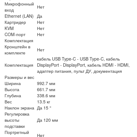
Микрофонный
Нет
вход
Ethernet (LAN)
Да
Картридер
Нет
KVM
Нет
COM-порт
Нет
Комплектация
Кронштейн в
Нет
комплекте
кабель USB Type-C - USB Type-C, кабель
Комплектация
DisplayPort - DisplayPort, кабель HDMI - HDMI,
адаптер питания, пульт ДУ, документация
Размеры и вес
Ширина
992.7 мм
Высота
661.7 мм
Глубина
338.6 мм
Вес
13.5 кг
Наклон экрана
Да 15 °
Регулировка
высоты
Да 120 мм
подставки
Портретный
Нет