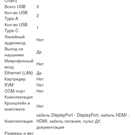
Chain)
Всего USB
3
Кол-во USB
2
Type-A
Кол-во USB
1
Type-C
Линейный
Нет
аудиовход
Выход на
Да
наушники
Микрофонный
Нет
вход
Ethernet (LAN)
Да
Картридер
Нет
KVM
Нет
COM-порт
Нет
Комплектация
Кронштейн в
Нет
комплекте
кабель DisplayPort - DisplayPort, кабель HDMI -
Комплектация
HDMI, кабель питания, пульт ДУ,
документация
Размеры и вес