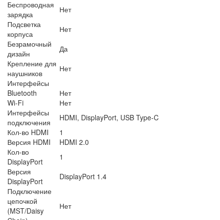
Беспроводная
Нет
зарядка
Подсветка
Нет
корпуса
Безрамочный
Да
дизайн
Крепление для
Нет
наушников
Интерфейсы
Bluetooth
Нет
Wi-Fi
Нет
Интерфейсы
HDMI, DisplayPort, USB Type-C
подключения
Кол-во HDMI
1
Версия HDMI
HDMI 2.0
Кол-во
1
DisplayPort
Версия
DisplayPort 1.4
DisplayPort
Подключение
цепочкой
Нет
(MST/Daisy