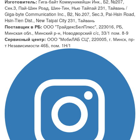
Изготовитель:
Гига-байт Коммуникейшн Инк., Б2, №207,
Сек.3, Пай-Шин Роад, Шин-Тин, Нью Тайпай 231, Тайвань /
Giga-byte Communication Inc., B2, No.207, Sec.3, Pai-Hsin Road,
Hsin-Tien Dist., New Taipai City 231, Тайвань
Поставщик в РБ:
ООО "ТрайдексБелПлюс", 223016, РБ,
Минская обл., Минский р-н, Новодворский с/с, 33/1 пом. 8-9
Сервисный центр:
ООО "МобиЛАБ СЦ", 220005, г. Минск, пр-
т Независимости 46Б, пом. 1Н/1