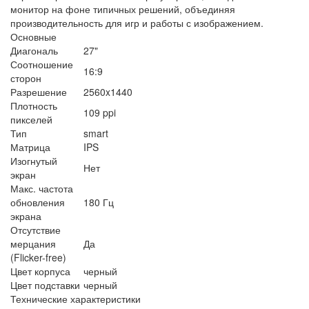
монитор на фоне типичных решений, объединяя
производительность для игр и работы с изображением.
Основные
Диагональ
27"
Соотношение
16:9
сторон
Разрешение
2560x1440
Плотность
109 ppi
пикселей
Тип
smart
Матрица
IPS
Изогнутый
Нет
экран
Макс. частота
обновления
180 Гц
экрана
Отсутствие
мерцания
Да
(Flicker-free)
Цвет корпуса
черный
Цвет подставки
черный
Технические характеристики