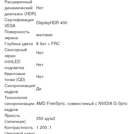
Расширенный
динамический
Нет
диапазон (HDR)
Сертификация
DisplayHDR 400
VESA
Поверхность
матовая
экрана
Глубина цвета
8 бит + FRC
Сенсорный
Нет
экран
miniLED
Нет
подсветка
Квантовые
Нет
точки (QD)
Синхронизация
Да
кадров
Технология
синхронизации
AMD FreeSync, совместимый с NVIDIA G-Sync
кадров
Яркость
350 кд/м2
(типичная)
Контрастность
1 200 :1
Цветовой охват