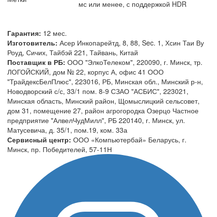
мс или менее, с поддержкой HDR
Гарантия:
12 мес.
Изготовитель:
Асер Инкопарейтд, 8, 88, Sec. 1, Хсин Таи Ву
Роуд, Сичих, Тайбэй 221, Тайвань, Китай
Поставщик в РБ:
ООО "ЭлкоТелеком", 220090, г. Минск, тр.
ЛОГОЙСКИЙ, дом № 22, корпус А, офис 41 ООО
"ТрайдексБелПлюс", 223016, РБ, Минская обл., Минский р-н,
Новодворский с/с, 33/1 пом. 8-9 СЗАО "АСБИС", 223021,
Минская область, Минский район, Щомыслицкий сельсовет,
дом 31, помещение 27, район агрогородка Озерцо Частное
предприятие "АлвелЧудМилл", РБ 220140, г. Минск, ул.
Матусевича, д. 35/1, пом.19, ком. 33а
Сервисный центр:
ООО «Компьютербай» Беларусь, г.
Минск, пр. Победителей, 57-11Н