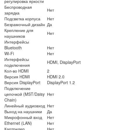
регулировка яркости
Беспроводная
Нет
зарядка
Подсветка корпуса
Нет
Безрамочный дизайн
Да
Крепление для
Нет
наушников
Интерфейсы
Bluetooth
Нет
Wi-Fi
Нет
Интерфейсы
HDMI, DisplayPort
подключения
Кол-во HDMI
2
Версия HDMI
HDMI 2.0
Версия DisplayPort
DisplayPort 1.2
Подключение
цепочкой (MST/Daisy
Нет
Chain)
Линейный аудиовход
Нет
Выход на наушники
Да
Микрофонный вход
Нет
Ethernet (LAN)
Нет
Картридер
Нет