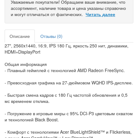
Уважаемые покупатели! Обращаем ваше внимание, что
ассортимент, наличие товара и цена указаны справочно
и могут отличаться от фактических.
Читать далее
Описание
Отзывы (0)
27", 2560x1440, 16:9, IPS 180 Гц, яркость 250 нит, динамики,
HDMI+DisplayPort
Общая информация
- Плавный геймплей с технологией AMD Radeon FreeSync.
- Превосходная графика на 27-дюймовом WQHD IPS-дисплее.
- Быстрая смена кадров с 180 Гц частотой обновления и 0,5
мс временем отклика.
- Погружение в игровые миры с 95% DCI-P3 цветовым охватом
и технологией Black Boost.
- Комфорт с технологиями Acer BlueLightShield™ и Flickerless,
а также Acer ComfyView™ и Low Dimming™.