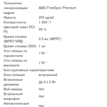
Технология
синхронизации
AMD FreeSync Premium
кадров
Яркость
250 кд/м2
Контрастность
1 000 :1
Цветовой охват DCI-
95 %
P3
Время отклика
0.5 мс (MPRT)
(MPRT/VRB)
Время отклика (GtG)
1 мс
Угол обзора по
178 °
горизонтали
Угол обзора по
178 °
вертикали
Конструктивные характеристики
Блок питания
встроенный
Встроенные
Да 2 x 2 Вт
динамики
Веб-камера
Нет
Встроенный
Нет
микрофон
Автоматическая
Нет