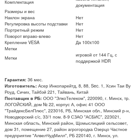
Комплектация
документация
Размеры и вес
Наклон экрана
Нет
Регулировка высоты подставки
Нет
Портретный режим
Нет
Поворот вправо-влево
Нет
Крепление VESA
Да 100x100
Метки
игровой от 144 Гц, с
Метки
поддержкой HDR
Гарантия:
36 мес.
Изготовитель:
Асер Инкопарейтд, 8, 88, Sec. 1, Хсин Таи Ву
Роуд, Сичих, Тайбэй 221, Тайвань, Китай
Поставщик в РБ:
ООО "ЭлкоТелеком", 220090, г. Минск, тр.
ЛОГОЙСКИЙ, дом № 22, корпус А, офис 41 ООО
"ТрайдексБелПлюс", 223016, РБ, Минская обл., Минский р-н,
Новодворский с/с, 33/1 пом. 8-9 СЗАО "АСБИС", 223021,
Минская область, Минский район, Щомыслицкий сельсовет,
дом 31, помещение 27, район агрогородка Озерцо Частное
предприятие "АлвелЧудМилл", РБ 220140, г. Минск, ул.