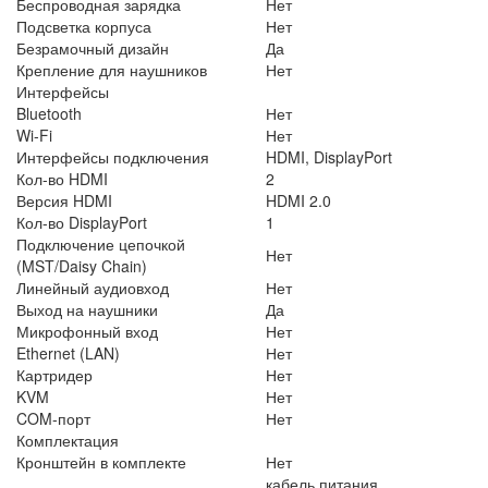
Беспроводная зарядка
Нет
Подсветка корпуса
Нет
Безрамочный дизайн
Да
Крепление для наушников
Нет
Интерфейсы
Bluetooth
Нет
Wi-Fi
Нет
Интерфейсы подключения
HDMI, DisplayPort
Кол-во HDMI
2
Версия HDMI
HDMI 2.0
Кол-во DisplayPort
1
Подключение цепочкой
Нет
(MST/Daisy Chain)
Линейный аудиовход
Нет
Выход на наушники
Да
Микрофонный вход
Нет
Ethernet (LAN)
Нет
Картридер
Нет
KVM
Нет
COM-порт
Нет
Комплектация
Кронштейн в комплекте
Нет
кабель питания,