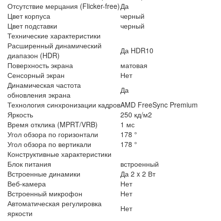
Отсутствие мерцания (Flicker-free)
Да
Цвет корпуса
черный
Цвет подставки
черный
Технические характеристики
Расширенный динамический
Да HDR10
диапазон (HDR)
Поверхность экрана
матовая
Сенсорный экран
Нет
Динамическая частота
Да
обновления экрана
Технология синхронизации кадров
AMD FreeSync Premium
Яркость
250 кд/м2
Время отклика (MPRT/VRB)
1 мс
Угол обзора по горизонтали
178 °
Угол обзора по вертикали
178 °
Конструктивные характеристики
Блок питания
встроенный
Встроенные динамики
Да 2 x 2 Вт
Веб-камера
Нет
Встроенный микрофон
Нет
Автоматическая регулировка
Нет
яркости