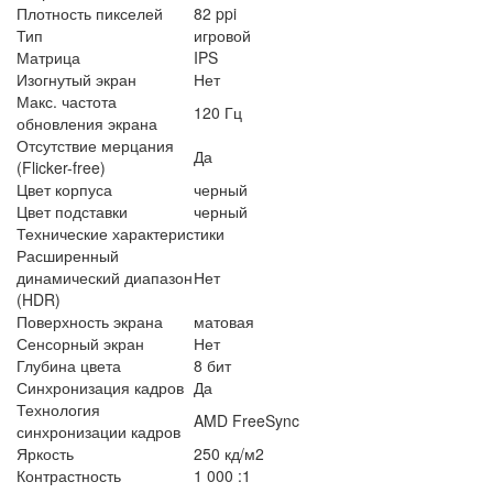
Плотность пикселей
82 ppi
Тип
игровой
Матрица
IPS
Изогнутый экран
Нет
Макс. частота
120 Гц
обновления экрана
Отсутствие мерцания
Да
(Flicker-free)
Цвет корпуса
черный
Цвет подставки
черный
Технические характеристики
Расширенный
динамический диапазон
Нет
(HDR)
Поверхность экрана
матовая
Сенсорный экран
Нет
Глубина цвета
8 бит
Синхронизация кадров
Да
Технология
AMD FreeSync
синхронизации кадров
Яркость
250 кд/м2
Контрастность
1 000 :1