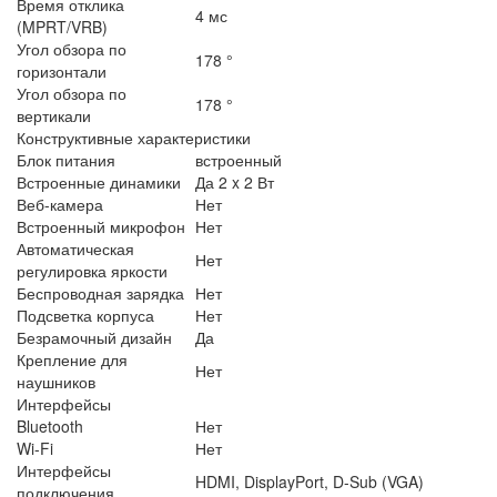
Время отклика
4 мс
(MPRT/VRB)
Угол обзора по
178 °
горизонтали
Угол обзора по
178 °
вертикали
Конструктивные характеристики
Блок питания
встроенный
Встроенные динамики
Да 2 x 2 Вт
Веб-камера
Нет
Встроенный микрофон
Нет
Автоматическая
Нет
регулировка яркости
Беспроводная зарядка
Нет
Подсветка корпуса
Нет
Безрамочный дизайн
Да
Крепление для
Нет
наушников
Интерфейсы
Bluetooth
Нет
Wi-Fi
Нет
Интерфейсы
HDMI, DisplayPort, D-Sub (VGA)
подключения