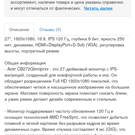
ассортимент, наличие товара и цена указаны справочно
и могут отличаться от фактических.
Читать далее
Описание
Отзывы (0)
27", 1920x1080, 16:9, IPS 120 Гц, глубина 8 бит, яркость 250
нит, динамики, HDMI+DisplayPort+D-Sub (VGA), регулировка
высоты, портретный режим
Общая информация
- Acer CB272Gbmiprxv - это 27-дюймовый монитор с IPS-
матрицей, созданный для комфортной работы и игр. Он
обладает разрешением Full HD 1920x1080 пикселей, что
обеспечивает четкое и насыщенное изображение на большом
экране. Матовая поверхность экрана помогает снизить блики,
а узкие рамки делают дизайн современным и стильным.
- Монитор поддерживает частоту обновления 120 Гц и
оснащен технологией AMD FreeSync, что позволяет добиться
плавной и четкой картинки без разрывов кадров во время
динамичных сцен. Время отклика составляет 4 мс (GtG), что
делает его подходящим для игр, просмотра фильмов и