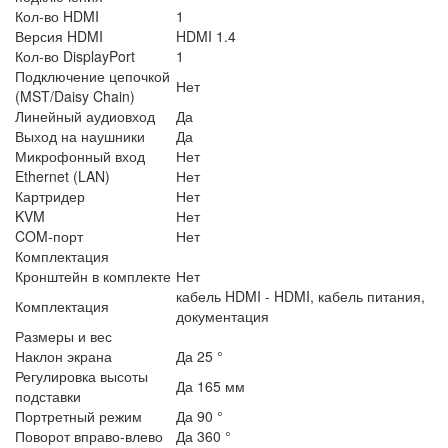
Кол-во HDMI
1
Версия HDMI
HDMI 1.4
Кол-во DisplayPort
1
Подключение цепочкой
Нет
(MST/Daisy Chain)
Линейный аудиовход
Да
Выход на наушники
Да
Микрофонный вход
Нет
Ethernet (LAN)
Нет
Картридер
Нет
KVM
Нет
COM-порт
Нет
Комплектация
Кронштейн в комплекте
Нет
кабель HDMI - HDMI, кабель питания,
Комплектация
документация
Размеры и вес
Наклон экрана
Да 25 °
Регулировка высоты
Да 165 мм
подставки
Портретный режим
Да 90 °
Поворот вправо-влево
Да 360 °