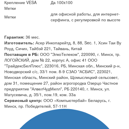
Крепление VESA
Да 100x100
Метки
для офисной работы, для интернет-
Метки
серфинга, с регулировкой по высоте
Гарантия:
36 мес.
Изготовитель:
Асер Инкопарейтд, 8, 88, Sec. 1, Хсин Таи Ву
Роуд, Сичих, Тайбэй 221, Тайвань, Китай
Поставщик в РБ:
ООО "ЭлкоТелеком", 220090, г. Минск, тр.
ЛОГОЙСКИЙ, дом № 22, корпус А, офис 41 ООО
"ТрайдексБелПлюс", 223016, РБ, Минская обл., Минский р-н,
Новодворский с/с, 33/1 пом. 8-9 СЗАО "АСБИС", 223021,
Минская область, Минский район, Щомыслицкий сельсовет,
дом 31, помещение 27, район агрогородка Озерцо Частное
предприятие "АлвелЧудМилл", РБ 220140, г. Минск, ул.
Матусевича, д. 35/1, пом.19, ком. 33а
Сервисный центр:
ООО «Компьютербай» Беларусь, г.
Минск, пр. Победителей, 57-11Н