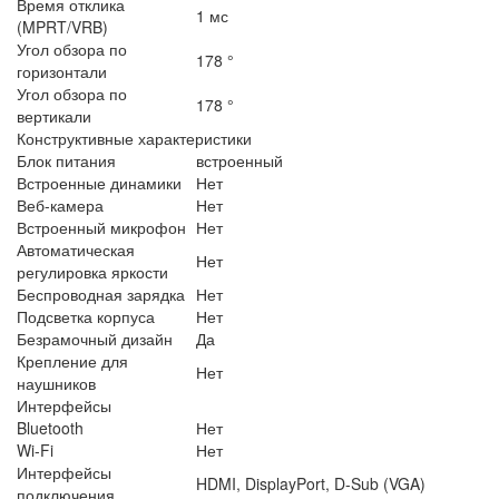
Время отклика
1 мс
(MPRT/VRB)
Угол обзора по
178 °
горизонтали
Угол обзора по
178 °
вертикали
Конструктивные характеристики
Блок питания
встроенный
Встроенные динамики
Нет
Веб-камера
Нет
Встроенный микрофон
Нет
Автоматическая
Нет
регулировка яркости
Беспроводная зарядка
Нет
Подсветка корпуса
Нет
Безрамочный дизайн
Да
Крепление для
Нет
наушников
Интерфейсы
Bluetooth
Нет
Wi-Fi
Нет
Интерфейсы
HDMI, DisplayPort, D-Sub (VGA)
подключения