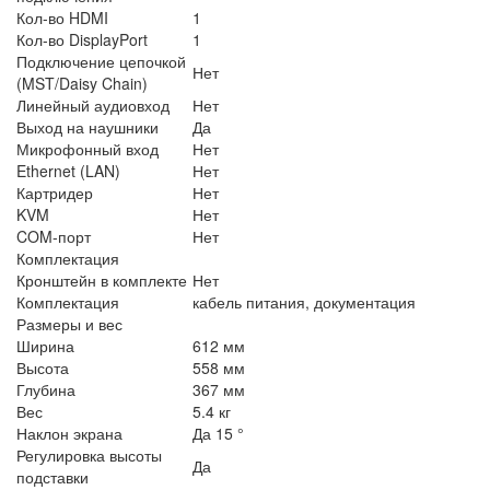
Кол-во HDMI
1
Кол-во DisplayPort
1
Подключение цепочкой
Нет
(MST/Daisy Chain)
Линейный аудиовход
Нет
Выход на наушники
Да
Микрофонный вход
Нет
Ethernet (LAN)
Нет
Картридер
Нет
KVM
Нет
COM-порт
Нет
Комплектация
Кронштейн в комплекте
Нет
Комплектация
кабель питания, документация
Размеры и вес
Ширина
612 мм
Высота
558 мм
Глубина
367 мм
Вес
5.4 кг
Наклон экрана
Да 15 °
Регулировка высоты
Да
подставки