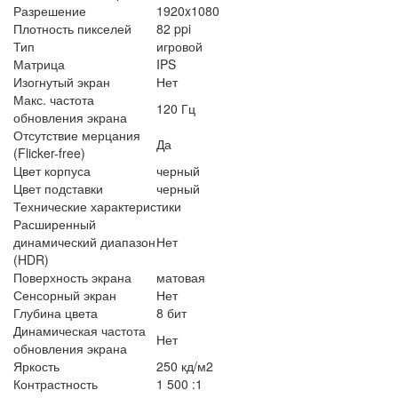
Разрешение
1920x1080
Плотность пикселей
82 ppi
Тип
игровой
Матрица
IPS
Изогнутый экран
Нет
Макс. частота
120 Гц
обновления экрана
Отсутствие мерцания
Да
(Flicker-free)
Цвет корпуса
черный
Цвет подставки
черный
Технические характеристики
Расширенный
динамический диапазон
Нет
(HDR)
Поверхность экрана
матовая
Сенсорный экран
Нет
Глубина цвета
8 бит
Динамическая частота
Нет
обновления экрана
Яркость
250 кд/м2
Контрастность
1 500 :1