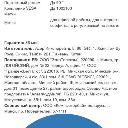
Портретный режим
Да 90 °
Крепление VESA
Да 100x100
Метки
для офисной работы, для интернет-
Метки
серфинга, с регулировкой по высоте
Гарантия:
36 мес.
Изготовитель:
Асер Инкопарейтд, 8, 88, Sec. 1, Хсин Таи Ву
Роуд, Сичих, Тайбэй 221, Тайвань, Китай
Поставщик в РБ:
ООО "ЭлкоТелеком", 220090, г. Минск, тр.
ЛОГОЙСКИЙ, дом № 22, корпус А, офис 41 ООО
"ТрайдексБелПлюс", 223016, РБ, Минская обл., Минский р-н,
Новодворский с/с, 33/1 пом. 8-9 СЗАО "АСБИС", 223021,
Минская область, Минский район, Щомыслицкий сельсовет,
дом 31, помещение 27, район агрогородка Озерцо Частное
предприятие "АлвелЧудМилл", РБ 220140, г. Минск, ул.
Матусевича, д. 35/1, пом.19, ком. 33а
Сервисный центр:
ООО «Компьютербай» Беларусь, г.
Минск, пр. Победителей, 57-11Н