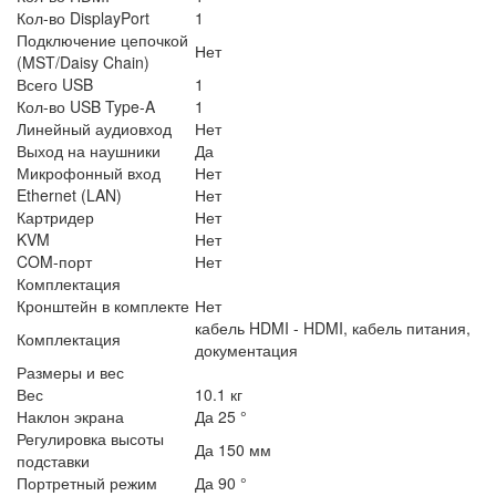
Кол-во DisplayPort
1
Подключение цепочкой
Нет
(MST/Daisy Chain)
Всего USB
1
Кол-во USB Type-A
1
Линейный аудиовход
Нет
Выход на наушники
Да
Микрофонный вход
Нет
Ethernet (LAN)
Нет
Картридер
Нет
KVM
Нет
COM-порт
Нет
Комплектация
Кронштейн в комплекте
Нет
кабель HDMI - HDMI, кабель питания,
Комплектация
документация
Размеры и вес
Вес
10.1 кг
Наклон экрана
Да 25 °
Регулировка высоты
Да 150 мм
подставки
Портретный режим
Да 90 °