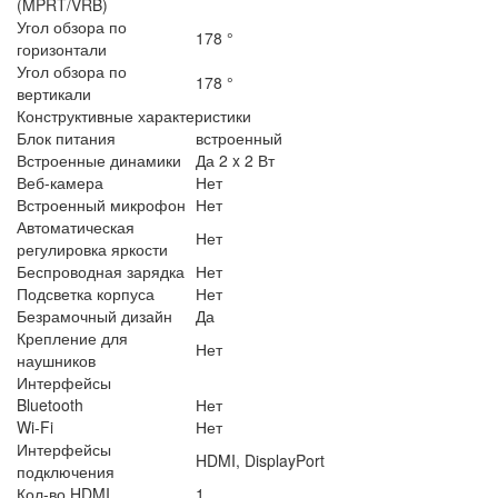
(MPRT/VRB)
Угол обзора по
178 °
горизонтали
Угол обзора по
178 °
вертикали
Конструктивные характеристики
Блок питания
встроенный
Встроенные динамики
Да 2 x 2 Вт
Веб-камера
Нет
Встроенный микрофон
Нет
Автоматическая
Нет
регулировка яркости
Беспроводная зарядка
Нет
Подсветка корпуса
Нет
Безрамочный дизайн
Да
Крепление для
Нет
наушников
Интерфейсы
Bluetooth
Нет
Wi-Fi
Нет
Интерфейсы
HDMI, DisplayPort
подключения
Кол-во HDMI
1