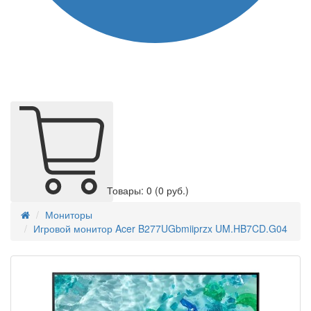
Товары: 0
(0 руб.)
Мониторы
Игровой монитор Acer B277UGbmiiprzx UM.HB7CD.G04