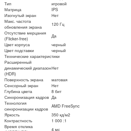
Тип
игровой
Матрица
IPS
Изогнутый экран
Нет
Макс. частота
120 Гц
обновления экрана
Отсутствие мерцания
Да
(Flicker-free)
Цвет корпуса
черный
Цвет подставки
черный
Технические характеристики
Расширенный
динамический диапазон
Нет
(HDR)
Поверхность экрана
матовая
Сенсорный экран
Нет
Глубина цвета
8 бит
Синхронизация кадров
Да
Технология
AMD FreeSync
синхронизации кадров
Яркость
350 кд/м2
Контрастность
1 000 :1
Время отклика
4 мс