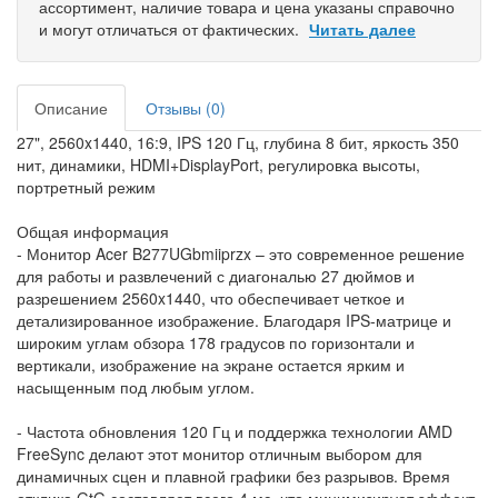
ассортимент, наличие товара и цена указаны справочно
и могут отличаться от фактических.
Читать далее
Описание
Отзывы (0)
27", 2560x1440, 16:9, IPS 120 Гц, глубина 8 бит, яркость 350
нит, динамики, HDMI+DisplayPort, регулировка высоты,
портретный режим
Общая информация
- Монитор Acer B277UGbmiiprzx – это современное решение
для работы и развлечений с диагональю 27 дюймов и
разрешением 2560x1440, что обеспечивает четкое и
детализированное изображение. Благодаря IPS-матрице и
широким углам обзора 178 градусов по горизонтали и
вертикали, изображение на экране остается ярким и
насыщенным под любым углом.
- Частота обновления 120 Гц и поддержка технологии AMD
FreeSync делают этот монитор отличным выбором для
динамичных сцен и плавной графики без разрывов. Время
отклика GtG составляет всего 4 мс, что минимизирует эффект