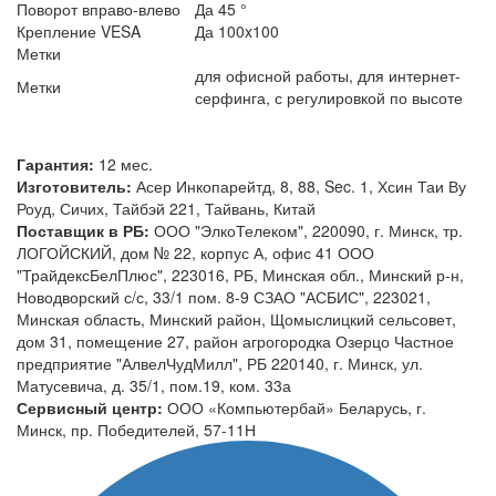
Поворот вправо-влево
Да 45 °
Крепление VESA
Да 100x100
Метки
для офисной работы, для интернет-
Метки
серфинга, с регулировкой по высоте
Гарантия:
12 мес.
Изготовитель:
Асер Инкопарейтд, 8, 88, Sec. 1, Хсин Таи Ву
Роуд, Сичих, Тайбэй 221, Тайвань, Китай
Поставщик в РБ:
ООО "ЭлкоТелеком", 220090, г. Минск, тр.
ЛОГОЙСКИЙ, дом № 22, корпус А, офис 41 ООО
"ТрайдексБелПлюс", 223016, РБ, Минская обл., Минский р-н,
Новодворский с/с, 33/1 пом. 8-9 СЗАО "АСБИС", 223021,
Минская область, Минский район, Щомыслицкий сельсовет,
дом 31, помещение 27, район агрогородка Озерцо Частное
предприятие "АлвелЧудМилл", РБ 220140, г. Минск, ул.
Матусевича, д. 35/1, пом.19, ком. 33а
Сервисный центр:
ООО «Компьютербай» Беларусь, г.
Минск, пр. Победителей, 57-11Н