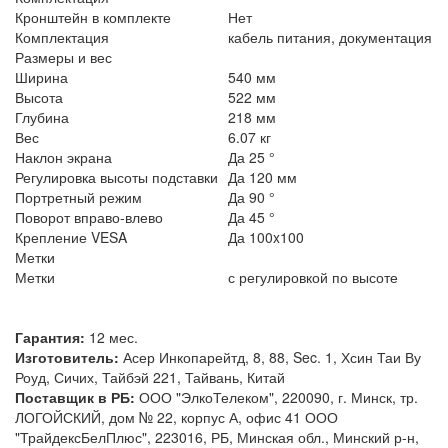
Кронштейн в комплекте
Нет
Комплектация
кабель питания, документация
Размеры и вес
Ширина
540 мм
Высота
522 мм
Глубина
218 мм
Вес
6.07 кг
Наклон экрана
Да 25 °
Регулировка высоты подставки
Да 120 мм
Портретный режим
Да 90 °
Поворот вправо-влево
Да 45 °
Крепление VESA
Да 100x100
Метки
Метки
с регулировкой по высоте
Гарантия:
12 мес.
Изготовитель:
Асер Инкопарейтд, 8, 88, Sec. 1, Хсин Таи Ву
Роуд, Сичих, Тайбэй 221, Тайвань, Китай
Поставщик в РБ:
ООО "ЭлкоТелеком", 220090, г. Минск, тр.
ЛОГОЙСКИЙ, дом № 22, корпус А, офис 41 ООО
"ТрайдексБелПлюс", 223016, РБ, Минская обл., Минский р-н,