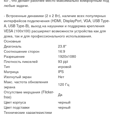
45°, что делает рабочее место максимально комфортным под
любые задачи.
- Встроенные динамики (2 x 2 Вт), наличие всех популярных
интерфейсов подключения (HDMI, DisplayPort, VGA, USB Type-
A, USB Type-B), выход на наушники и поддержка крепления
VESA (100x100) расширяют возможности устройства как для
дома, так и для профессионального использования.
Основные
Диагональ
23.8"
Соотношение сторон
16:9
Разрешение
1920x1080
Плотность пикселей
93 ppi
Тип
игровой
Матрица
IPS
Изогнутый экран
Нет
Макс. частота обновления
120 Гц
экрана
Отсутствие мерцания (Flicker-
Да
free)
Цвет корпуса
черный
Цвет подставки
черный
Технические характеристики