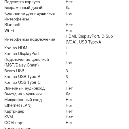
Подсветка корпуса
Нет
Безрамочный дизайн
Да
Крепление для наушников
Нет
Интерфейсы
Bluetooth
Нет
Wi-Fi
Нет
HDMI, DisplayPort, D-Sub
Интерфейсы подключения
(VGA), USB Type-A
Кол-во HDMI
1
Кол-во DisplayPort
1
Подключение цепочкой
Нет
(MST/Daisy Chain)
Всего USB
3
Кол-во USB Type-A
3
Кол-во USB Type-C
1
Линейный аудиовход
Нет
Выход на наушники
Да
Микрофонный вход
Нет
Ethernet (LAN)
Нет
Картридер
Нет
KVM
Нет
COM-порт
Нет
Комплектация