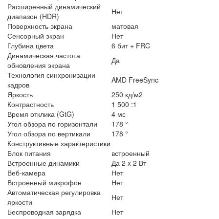
Расширенный динамический
Нет
диапазон (HDR)
Поверхность экрана
матовая
Сенсорный экран
Нет
Глубина цвета
6 бит + FRC
Динамическая частота
Да
обновления экрана
Технология синхронизации
AMD FreeSync
кадров
Яркость
250 кд/м2
Контрастность
1 500 :1
Время отклика (GtG)
4 мс
Угол обзора по горизонтали
178 °
Угол обзора по вертикали
178 °
Конструктивные характеристики
Блок питания
встроенный
Встроенные динамики
Да 2 x 2 Вт
Веб-камера
Нет
Встроенный микрофон
Нет
Автоматическая регулировка
Нет
яркости
Беспроводная зарядка
Нет