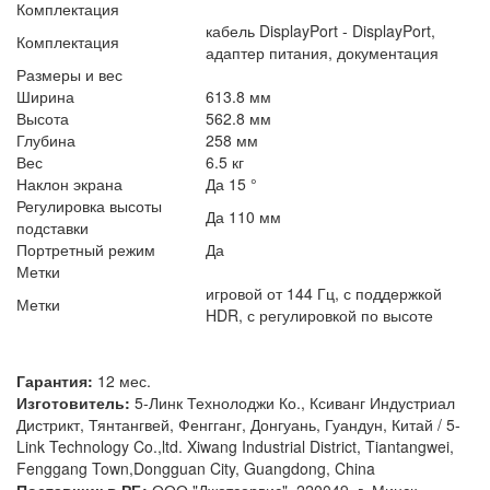
Комплектация
кабель DisplayPort - DisplayPort,
Комплектация
адаптер питания, документация
Размеры и вес
Ширина
613.8 мм
Высота
562.8 мм
Глубина
258 мм
Вес
6.5 кг
Наклон экрана
Да 15 °
Регулировка высоты
Да 110 мм
подставки
Портретный режим
Да
Метки
игровой от 144 Гц, с поддержкой
Метки
HDR, с регулировкой по высоте
Гарантия:
12 мес.
Изготовитель:
5-Линк Технолоджи Ко., Ксиванг Индустриал
Дистрикт, Тянтангвей, Фенгганг, Донгуань, Гуандун, Китай / 5-
Link Technology Co.,ltd. Xiwang Industrial District, Tiantangwei,
Fenggang Town,Dongguan City, Guangdong, China
Поставщик в РБ:
ООО "Джетсервис", 220049, г. Минск,