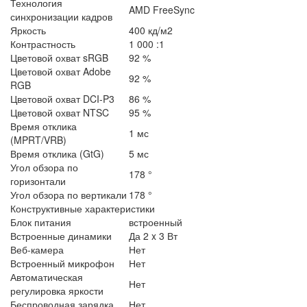
Технология
AMD FreeSync
синхронизации кадров
Яркость
400 кд/м2
Контрастность
1 000 :1
Цветовой охват sRGB
92 %
Цветовой охват Adobe
92 %
RGB
Цветовой охват DCI-P3
86 %
Цветовой охват NTSC
95 %
Время отклика
1 мс
(MPRT/VRB)
Время отклика (GtG)
5 мс
Угол обзора по
178 °
горизонтали
Угол обзора по вертикали
178 °
Конструктивные характеристики
Блок питания
встроенный
Встроенные динамики
Да 2 x 3 Вт
Веб-камера
Нет
Встроенный микрофон
Нет
Автоматическая
Нет
регулировка яркости
Беспроводная зарядка
Нет