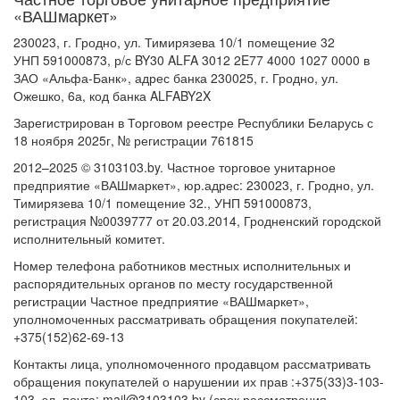
«ВАШмаркет»
230023, г. Гродно, ул. Тимирязева 10/1 помещение 32
УНП 591000873, р/с BY30 ALFA 3012 2E77 4000 1027 0000 в
ЗАО «Альфа-Банк», адрес банка 230025, г. Гродно, ул.
Ожешко, 6а, код банка ALFABY2X
Зарегистрирован в Торговом реестре Республики Беларусь с
18 ноября 2025г, № регистрации 761815
2012–2025 © 3103103.by. Частное торговое унитарное
предприятие «ВАШмаркет», юр.адрес: 230023, г. Гродно, ул.
Тимирязева 10/1 помещение 32., УНП 591000873,
регистрация №0039777 от 20.03.2014, Гродненский городской
исполнительный комитет.
Номер телефона работников местных исполнительных и
распорядительных органов по месту государственной
регистрации Частное предприятие «ВАШмаркет»,
уполномоченных рассматривать обращения покупателей:
+375(152)62-69-13
Контакты лица, уполномоченного продавцом рассматривать
обращения покупателей о нарушении их прав :+375(33)3-103-
103, эл. почта: mail@3103103.by (срок рассмотрения