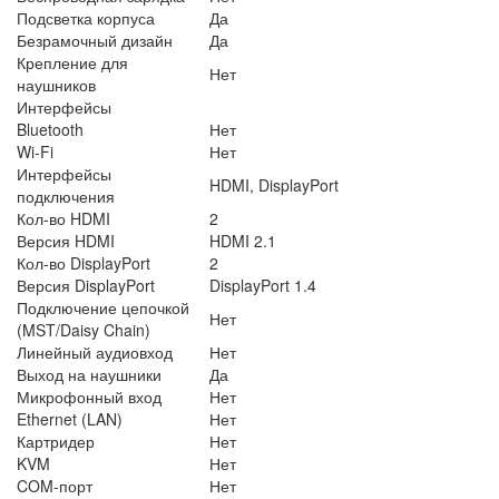
Подсветка корпуса
Да
Безрамочный дизайн
Да
Крепление для
Нет
наушников
Интерфейсы
Bluetooth
Нет
Wi-Fi
Нет
Интерфейсы
HDMI, DisplayPort
подключения
Кол-во HDMI
2
Версия HDMI
HDMI 2.1
Кол-во DisplayPort
2
Версия DisplayPort
DisplayPort 1.4
Подключение цепочкой
Нет
(MST/Daisy Chain)
Линейный аудиовход
Нет
Выход на наушники
Да
Микрофонный вход
Нет
Ethernet (LAN)
Нет
Картридер
Нет
KVM
Нет
COM-порт
Нет