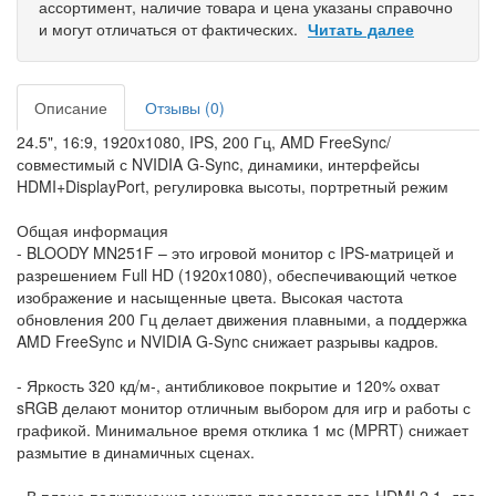
ассортимент, наличие товара и цена указаны справочно
и могут отличаться от фактических.
Читать далее
Описание
Отзывы (0)
24.5", 16:9, 1920x1080, IPS, 200 Гц, AMD FreeSync/
совместимый с NVIDIA G-Sync, динамики, интерфейсы
HDMI+DisplayPort, регулировка высоты, портретный режим
Общая информация
- BLOODY MN251F – это игровой монитор с IPS-матрицей и
разрешением Full HD (1920x1080), обеспечивающий четкое
изображение и насыщенные цвета. Высокая частота
обновления 200 Гц делает движения плавными, а поддержка
AMD FreeSync и NVIDIA G-Sync снижает разрывы кадров.
- Яркость 320 кд/м-, антибликовое покрытие и 120% охват
sRGB делают монитор отличным выбором для игр и работы с
графикой. Минимальное время отклика 1 мс (MPRT) снижает
размытие в динамичных сценах.
- В плане подключения монитор предлагает два HDMI 2.1, два