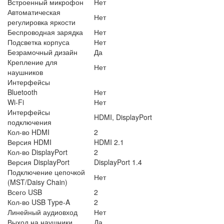
Встроенный микрофон
Нет
Автоматическая
Нет
регулировка яркости
Беспроводная зарядка
Нет
Подсветка корпуса
Нет
Безрамочный дизайн
Да
Крепление для
Нет
наушников
Интерфейсы
Bluetooth
Нет
Wi-Fi
Нет
Интерфейсы
HDMI, DisplayPort
подключения
Кол-во HDMI
2
Версия HDMI
HDMI 2.1
Кол-во DisplayPort
2
Версия DisplayPort
DisplayPort 1.4
Подключение цепочкой
Нет
(MST/Daisy Chain)
Всего USB
2
Кол-во USB Type-A
2
Линейный аудиовход
Нет
Выход на наушники
Да