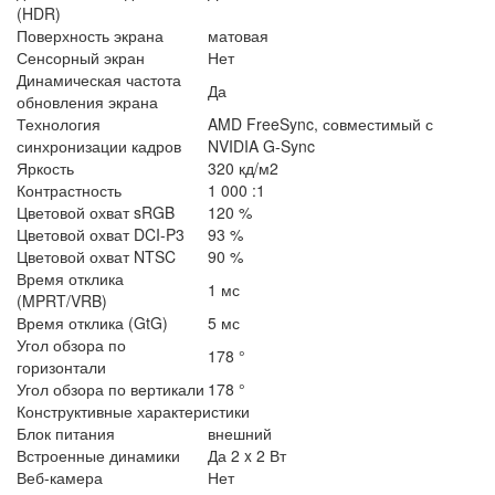
(HDR)
Поверхность экрана
матовая
Сенсорный экран
Нет
Динамическая частота
Да
обновления экрана
Технология
AMD FreeSync, совместимый с
синхронизации кадров
NVIDIA G-Sync
Яркость
320 кд/м2
Контрастность
1 000 :1
Цветовой охват sRGB
120 %
Цветовой охват DCI-P3
93 %
Цветовой охват NTSC
90 %
Время отклика
1 мс
(MPRT/VRB)
Время отклика (GtG)
5 мс
Угол обзора по
178 °
горизонтали
Угол обзора по вертикали
178 °
Конструктивные характеристики
Блок питания
внешний
Встроенные динамики
Да 2 x 2 Вт
Веб-камера
Нет