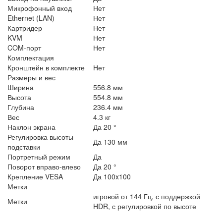
Микрофонный вход
Нет
Ethernet (LAN)
Нет
Картридер
Нет
KVM
Нет
COM-порт
Нет
Комплектация
Кронштейн в комплекте
Нет
Размеры и вес
Ширина
556.8 мм
Высота
554.8 мм
Глубина
236.4 мм
Вес
4.3 кг
Наклон экрана
Да 20 °
Регулировка высоты
Да 130 мм
подставки
Портретный режим
Да
Поворот вправо-влево
Да 20 °
Крепление VESA
Да 100x100
Метки
игровой от 144 Гц, с поддержкой
Метки
HDR, с регулировкой по высоте