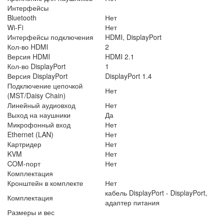
Интерфейсы
Bluetooth
Нет
Wi-Fi
Нет
Интерфейсы подключения
HDMI, DisplayPort
Кол-во HDMI
2
Версия HDMI
HDMI 2.1
Кол-во DisplayPort
1
Версия DisplayPort
DisplayPort 1.4
Подключение цепочкой
Нет
(MST/Daisy Chain)
Линейный аудиовход
Нет
Выход на наушники
Да
Микрофонный вход
Нет
Ethernet (LAN)
Нет
Картридер
Нет
KVM
Нет
COM-порт
Нет
Комплектация
Кронштейн в комплекте
Нет
кабель DisplayPort - DisplayPort,
Комплектация
адаптер питания
Размеры и вес