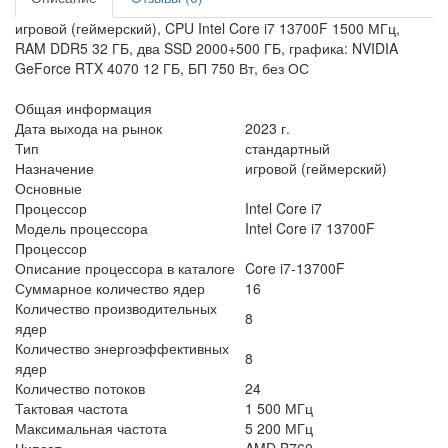
игровой (геймерский), CPU Intel Core i7 13700F 1500 МГц,
RAM DDR5 32 ГБ, два SSD 2000+500 ГБ, графика: NVIDIA
GeForce RTX 4070 12 ГБ, БП 750 Вт, без ОС
Общая информация
Дата выхода на рынок
2023 г.
Тип
стандартный
Назначение
игровой (геймерский)
Основные
Процессор
Intel Core i7
Модель процессора
Intel Core i7 13700F
Процессор
Описание процессора в каталоге
Core i7-13700F
Суммарное количество ядер
16
Количество производительных
8
ядер
Количество энергоэффективных
8
ядер
Количество потоков
24
Тактовая частота
1 500 МГц
Максимальная частота
5 200 МГц
Чипсет
AMD B760