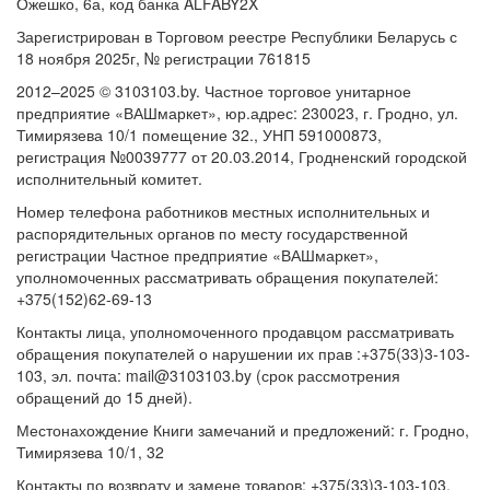
Ожешко, 6а, код банка ALFABY2X
Зарегистрирован в Торговом реестре Республики Беларусь с
18 ноября 2025г, № регистрации 761815
2012–2025 © 3103103.by. Частное торговое унитарное
предприятие «ВАШмаркет», юр.адрес: 230023, г. Гродно, ул.
Тимирязева 10/1 помещение 32., УНП 591000873,
регистрация №0039777 от 20.03.2014, Гродненский городской
исполнительный комитет.
Номер телефона работников местных исполнительных и
распорядительных органов по месту государственной
регистрации Частное предприятие «ВАШмаркет»,
уполномоченных рассматривать обращения покупателей:
+375(152)62-69-13
Контакты лица, уполномоченного продавцом рассматривать
обращения покупателей о нарушении их прав :+375(33)3-103-
103, эл. почта: mail@3103103.by (срок рассмотрения
обращений до 15 дней).
Местонахождение Книги замечаний и предложений: г. Гродно,
Тимирязева 10/1, 32
Контакты по возврату и замене товаров: +375(33)3-103-103,