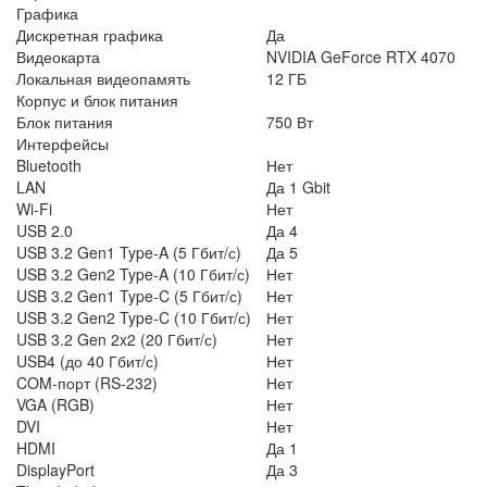
Графика
Дискретная графика
Да
Видеокарта
NVIDIA GeForce RTX 4070
Локальная видеопамять
12 ГБ
Корпус и блок питания
Блок питания
750 Вт
Интерфейсы
Bluetooth
Нет
LAN
Да 1 Gbit
Wi-Fi
Нет
USB 2.0
Да 4
USB 3.2 Gen1 Type-A (5 Гбит/с)
Да 5
USB 3.2 Gen2 Type-A (10 Гбит/с)
Нет
USB 3.2 Gen1 Type-C (5 Гбит/с)
Нет
USB 3.2 Gen2 Type-C (10 Гбит/с)
Нет
USB 3.2 Gen 2x2 (20 Гбит/с)
Нет
USB4 (до 40 Гбит/с)
Нет
COM-порт (RS-232)
Нет
VGA (RGB)
Нет
DVI
Нет
HDMI
Да 1
DisplayPort
Да 3