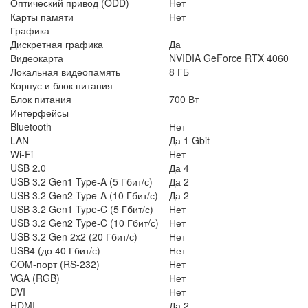
Оптический привод (ODD)
Нет
Карты памяти
Нет
Графика
Дискретная графика
Да
Видеокарта
NVIDIA GeForce RTX 4060
Локальная видеопамять
8 ГБ
Корпус и блок питания
Блок питания
700 Вт
Интерфейсы
Bluetooth
Нет
LAN
Да 1 Gbit
Wi-Fi
Нет
USB 2.0
Да 4
USB 3.2 Gen1 Type-A (5 Гбит/с)
Да 2
USB 3.2 Gen2 Type-A (10 Гбит/с)
Да 2
USB 3.2 Gen1 Type-C (5 Гбит/с)
Нет
USB 3.2 Gen2 Type-C (10 Гбит/с)
Нет
USB 3.2 Gen 2x2 (20 Гбит/с)
Нет
USB4 (до 40 Гбит/с)
Нет
COM-порт (RS-232)
Нет
VGA (RGB)
Нет
DVI
Нет
HDMI
Да 2