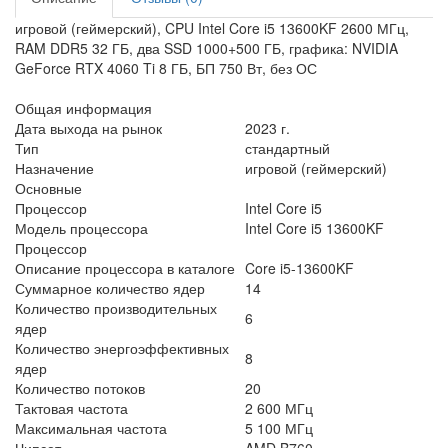
игровой (геймерский), CPU Intel Core i5 13600KF 2600 МГц,
RAM DDR5 32 ГБ, два SSD 1000+500 ГБ, графика: NVIDIA
GeForce RTX 4060 Ti 8 ГБ, БП 750 Вт, без ОС
Общая информация
Дата выхода на рынок
2023 г.
Тип
стандартный
Назначение
игровой (геймерский)
Основные
Процессор
Intel Core i5
Модель процессора
Intel Core i5 13600KF
Процессор
Описание процессора в каталоге
Core i5-13600KF
Суммарное количество ядер
14
Количество производительных
6
ядер
Количество энергоэффективных
8
ядер
Количество потоков
20
Тактовая частота
2 600 МГц
Максимальная частота
5 100 МГц
Чипсет
AMD B760