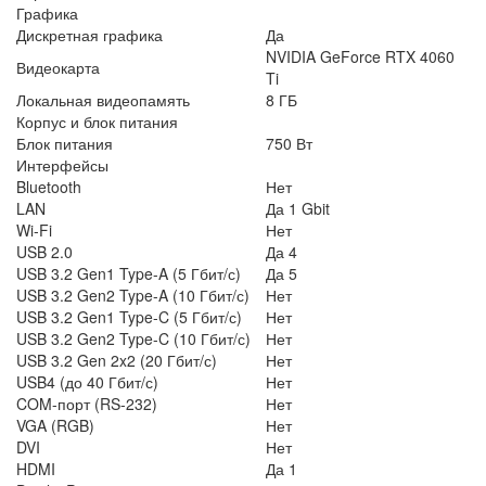
Графика
Дискретная графика
Да
NVIDIA GeForce RTX 4060
Видеокарта
Ti
Локальная видеопамять
8 ГБ
Корпус и блок питания
Блок питания
750 Вт
Интерфейсы
Bluetooth
Нет
LAN
Да 1 Gbit
Wi-Fi
Нет
USB 2.0
Да 4
USB 3.2 Gen1 Type-A (5 Гбит/с)
Да 5
USB 3.2 Gen2 Type-A (10 Гбит/с)
Нет
USB 3.2 Gen1 Type-C (5 Гбит/с)
Нет
USB 3.2 Gen2 Type-C (10 Гбит/с)
Нет
USB 3.2 Gen 2x2 (20 Гбит/с)
Нет
USB4 (до 40 Гбит/с)
Нет
COM-порт (RS-232)
Нет
VGA (RGB)
Нет
DVI
Нет
HDMI
Да 1