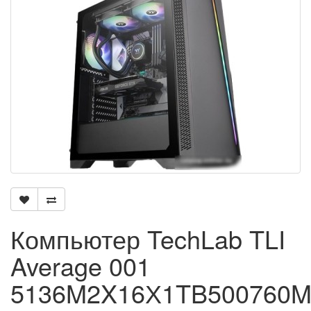
Компьютер TechLab TLI
Average 001
5136M2X16Х1TB500760M