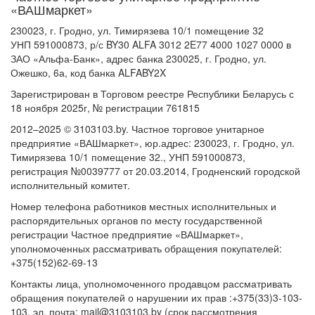
«ВАШмаркет»
230023, г. Гродно, ул. Тимирязева 10/1 помещение 32
УНП 591000873, р/с BY30 ALFA 3012 2E77 4000 1027 0000 в
ЗАО «Альфа-Банк», адрес банка 230025, г. Гродно, ул.
Ожешко, 6а, код банка ALFABY2X
Зарегистрирован в Торговом реестре Республики Беларусь с
18 ноября 2025г, № регистрации 761815
2012–2025 © 3103103.by. Частное торговое унитарное
предприятие «ВАШмаркет», юр.адрес: 230023, г. Гродно, ул.
Тимирязева 10/1 помещение 32., УНП 591000873,
регистрация №0039777 от 20.03.2014, Гродненский городской
исполнительный комитет.
Номер телефона работников местных исполнительных и
распорядительных органов по месту государственной
регистрации Частное предприятие «ВАШмаркет»,
уполномоченных рассматривать обращения покупателей:
+375(152)62-69-13
Контакты лица, уполномоченного продавцом рассматривать
обращения покупателей о нарушении их прав :+375(33)3-103-
103, эл. почта: mail@3103103.by (срок рассмотрения