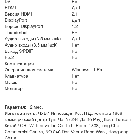
DVI
Нет
HDMI
Да 1
Версия HDMI
2.1
DisplayPort
Да 1
Версия DisplayPort
1.2
Thunderbolt
Нет
Аудио выходы (3.5 мм jack)
Да 1
Аудио входы (3.5 мм jack)
Нет
Выход S/PDIF
Нет
PS/2
Нет
Комплектация
Операционная система
Windows 11 Pro
Клавиатура
Нет
Мышь
Нет
Монитор
Нет
Гарантия:
12 мес.
Изготовитель:
ЧУВИ Инновация Ко. ЛТД., комната 1808,
коммерческий центр Тунг Че, № 246 Де Вё Роуд Вест, Гонконг,
Китай / CHUWI Innovation Co. Ltd., Room 1808,Tung Che
Commercial Centre, NO.246 Des Voeux Road West, Hongkong,
China