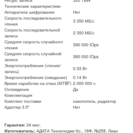
Технические характеристики
Аппаратное шифрование
Нет
Скорость последовательного
3 350 МБ/с
чтения
Скорость последовательной
2 350 МБ/с
записи
Средняя скорость случайного
390 000 IOps
чтения
Средняя скорость случайной
380 000 IOps
записи
Энергопотребление (чтение/
0.33 Вт
запись)
Энергопотребление (ожидание)
0.14 Вт
Время наработки на отказ (МТBF)
2 000 000 ч
Охлаждение
Да
Комплектация
Комплект поставки
накопитель, радиатор
Адаптер 3.5"
Нет
Гарантия:
24 мес.
Изготовитель:
АДАТА Технолоджи Ко., 18Ф, №258, Лиан