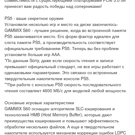
принесет вам радость победы над соперниками!
PS5 - ваше секретное оружие
Установили несколько игр и место на диске закончилось-
GAMMIX S60 - лучшее решение, когда во встроенной памяти
PS5 заканчивается место. Его форм-фактор идеален для
слота памяти PS5, а производительность соответствует
официальным требованиям PS5. Теперь вы без проблем
установите больше игр ААА.
*По данным Sony, даже если скорость чтения и записи
превышает официальный стандарт, не все игры работают с
одинаковыми параметрами. Это связано со встроенным
твердотельным накопителем консоли PS5.
**При работе с консолью PS5 скорость последовательного
чтения составляет 4600 МБ/с для моделей любой мощности.
Основные игровые характеристики
GAMMIX S60 оснащен алгоритмом SLC-кэширования и
технологией HMB (Host Memory Buffer), которые дают
преимущества кэширования и повышают эффективность
обработки нескольких файлов. А еще в твердотельном
накопителе используется механизм коррекции ошибок LDPC