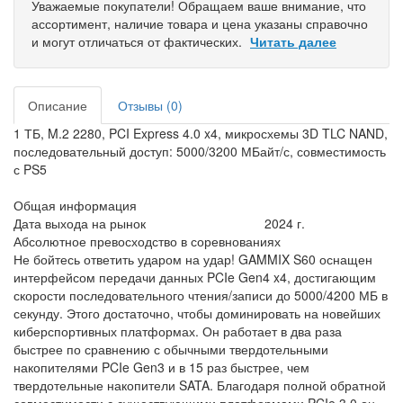
Уважаемые покупатели! Обращаем ваше внимание, что
ассортимент, наличие товара и цена указаны справочно
и могут отличаться от фактических.
Читать далее
Описание
Отзывы (0)
1 ТБ, M.2 2280, PCI Express 4.0 x4, микросхемы 3D TLC NAND,
последовательный доступ: 5000/3200 МБайт/с, совместимость
с PS5
Общая информация
Дата выхода на рынок
2024 г.
Абсолютное превосходство в соревнованиях
Не бойтесь ответить ударом на удар! GAMMIX S60 оснащен
интерфейсом передачи данных PCIe Gen4 x4, достигающим
скорости последовательного чтения/записи до 5000/4200 МБ в
секунду. Этого достаточно, чтобы доминировать на новейших
киберспортивных платформах. Он работает в два раза
быстрее по сравнению с обычными твердотельными
накопителями PCIe Gen3 и в 15 раз быстрее, чем
твердотельные накопители SATA. Благодаря полной обратной
совместимости с существующими платформами PCIe 3.0 он