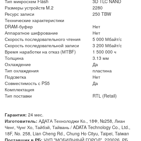
Тип микросхем Flash
3D TLC NAND
Размеры устройств M.2
2280
Ресурс записи
250 TBW
Технические характеристики
DRAM-буфер
Нет
Аппаратное шифрование
Нет
Скорость последовательного чтения
5 000 Мбайт/с
Скорость последовательной записи
3 200 Мбайт/с
Время наработки на отказ (МТBF)
1 500 000 ч
Толщина
3.13 мм
Охлаждение
Да
Тип охлаждения
пластина
Подсветка
Нет
Совместимость с PS5
Да
Комплектация
Тип поставки
RTL (Retail)
Гарантия:
24 мес.
Изготовитель:
АДАТА Технолоджи Ко., 18Ф, №258, Лиан
Ченг, Чунг Хо, Тайбэй, Тайвань / ADATA Technology Co., Ltd.,
18F, No. 258, Lian Cheng Rd., Chung Ho Cityu, Taipei, Taiwan
Поставщик в РБ:
ЧУП "МОБИЛЬНЫЙ ГОРОД", 220026, РБ,