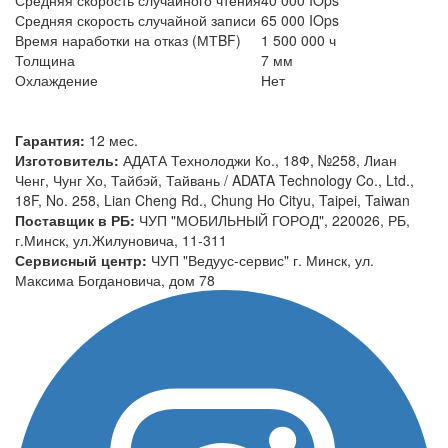
Средняя скорость случайной записи
65 000 IOps
Время наработки на отказ (МТBF)
1 500 000 ч
Толщина
7 мм
Охлаждение
Нет
Гарантия:
12 мес.
Изготовитель:
АДАТА Технолоджи Ко., 18Ф, №258, Лиан
Ченг, Чунг Хо, Тайбэй, Тайвань / ADATA Technology Co., Ltd.,
18F, No. 258, Lian Cheng Rd., Chung Ho Cityu, Taipei, Taiwan
Поставщик в РБ:
ЧУП "МОБИЛЬНЫЙ ГОРОД", 220026, РБ,
г.Минск, ул.Жилуновича, 11-311
Сервисный центр:
ЧУП "Ведуус-сервис" г. Минск, ул.
Максима Богдановича, дом 78