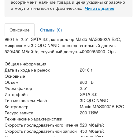
ассортимент, наличие товара и цена указаны справочно
и могут отличаться от фактических.
Читать далее
Описание
Отзывы (0)
960 ГБ, 2.5", SATA 3.0, контроллер Maxio MAS0902A-B2C,
микросхемы 3D QLC NAND, последовательный доступ:
520/450 МБайт/с, случайный доступ: 40000/65000 IOps
Общая информация
Дата выхода на рынок
2018 г.
Основные
Объём
960 ГБ
Форм-фактор
2.5"
Интерфейс
SATA 3.0
Тип микросхем Flash
3D QLC NAND
Контроллер
Maxio MAS0902A-B2C
Ресурс записи
200 TBW
Технические характеристики
Скорость последовательного чтения
520 Мбайт/с
Скорость последовательной записи
450 Мбайт/с
Средняя скорость случайного чтения
40 000 IOps