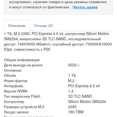
ассортимент, наличие товара и цена указаны справочно
и могут отличаться от фактических.
Читать далее
Описание
Отзывы (0)
1 ТБ, M.2 2280, PCI Express 4.0 x4, контроллер Silicon Motion
SM2264, микросхемы 3D TLC NAND, последовательный
доступ: 7400/6000 МБайт/с, случайный доступ: 730000/610000
IOps, совместимость с PS5
Общая информация
Дата выхода на рынок
2022 г.
Основные
Объём
1 ТБ
Форм-фактор
M.2
Интерфейс
PCI Express 4.0 x4
Версия NVMe
1.4
Тип микросхем Flash
3D TLC NAND
Контроллер
Silicon Motion SM2264
Размеры устройств M.2
2280
Ресурс записи
780 TBW
Технические характеристики