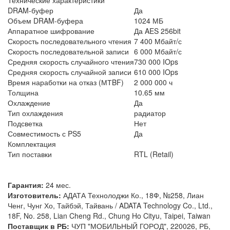
DRAM-буфер
Да
Объем DRAM-буфера
1024 МБ
Аппаратное шифрование
Да AES 256bit
Скорость последовательного чтения
7 400 Мбайт/с
Скорость последовательной записи
6 000 Мбайт/с
Средняя скорость случайного чтения
730 000 IOps
Средняя скорость случайной записи
610 000 IOps
Время наработки на отказ (МТBF)
2 000 000 ч
Толщина
10.65 мм
Охлаждение
Да
Тип охлаждения
радиатор
Подсветка
Нет
Совместимость с PS5
Да
Комплектация
Тип поставки
RTL (Retail)
Гарантия:
24 мес.
Изготовитель:
АДАТА Технолоджи Ко., 18Ф, №258, Лиан
Ченг, Чунг Хо, Тайбэй, Тайвань / ADATA Technology Co., Ltd.,
18F, No. 258, Lian Cheng Rd., Chung Ho Cityu, Taipei, Taiwan
Поставщик в РБ:
ЧУП "МОБИЛЬНЫЙ ГОРОД", 220026, РБ,