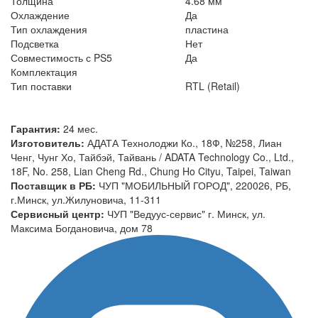
Толщина
4.68 мм
Охлаждение
Да
Тип охлаждения
пластина
Подсветка
Нет
Совместимость с PS5
Да
Комплектация
Тип поставки
RTL (Retail)
Гарантия:
24 мес.
Изготовитель:
АДАТА Технолоджи Ко., 18Ф, №258, Лиан
Ченг, Чунг Хо, Тайбэй, Тайвань / ADATA Technology Co., Ltd.,
18F, No. 258, Lian Cheng Rd., Chung Ho Cityu, Taipei, Taiwan
Поставщик в РБ:
ЧУП "МОБИЛЬНЫЙ ГОРОД", 220026, РБ,
г.Минск, ул.Жилуновича, 11-311
Сервисный центр:
ЧУП "Ведуус-сервис" г. Минск, ул.
Максима Богдановича, дом 78