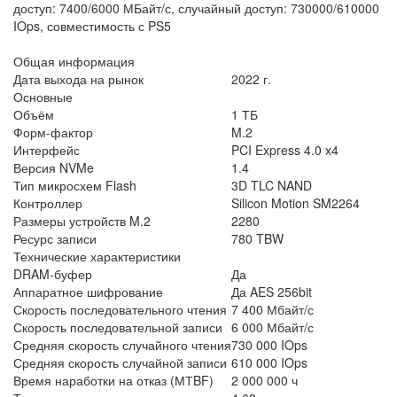
доступ: 7400/6000 МБайт/с, случайный доступ: 730000/610000
IOps, совместимость с PS5
Общая информация
Дата выхода на рынок
2022 г.
Основные
Объём
1 ТБ
Форм-фактор
M.2
Интерфейс
PCI Express 4.0 x4
Версия NVMe
1.4
Тип микросхем Flash
3D TLC NAND
Контроллер
Silicon Motion SM2264
Размеры устройств M.2
2280
Ресурс записи
780 TBW
Технические характеристики
DRAM-буфер
Да
Аппаратное шифрование
Да AES 256bit
Скорость последовательного чтения
7 400 Мбайт/с
Скорость последовательной записи
6 000 Мбайт/с
Средняя скорость случайного чтения
730 000 IOps
Средняя скорость случайной записи
610 000 IOps
Время наработки на отказ (МТBF)
2 000 000 ч