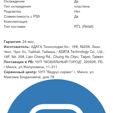
Охлаждение
Да
Тип охлаждения
пластина
Подсветка
Нет
Совместимость с PS5
Да
Комплектация
Тип поставки
RTL (Retail)
Гарантия:
24 мес.
Изготовитель:
АДАТА Технолоджи Ко., 18Ф, №258, Лиан
Ченг, Чунг Хо, Тайбэй, Тайвань / ADATA Technology Co., Ltd.,
18F, No. 258, Lian Cheng Rd., Chung Ho Cityu, Taipei, Taiwan
Поставщик в РБ:
ЧУП "МОБИЛЬНЫЙ ГОРОД", 220026, РБ,
г.Минск, ул.Жилуновича, 11-311
Сервисный центр:
ЧУП "Ведуус-сервис" г. Минск, ул.
Максима Богдановича, дом 78