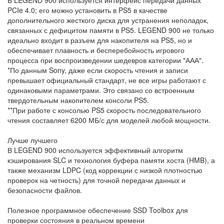
PCIe 4.0; его можно установить в PS5 в качестве
дополнительного жесткого диска для устранения неполадок,
связанных с дефицитом памяти в PS5. LEGEND 900 не только
идеально входит в разъем для накопителя на PS5, но и
обеспечивает плавность и бесперебойность игрового
процесса при воспроизведении шедевров категории "ААА".
*По данным Sony, даже если скорость чтения и записи
превышает официальный стандарт, не все игры работают с
одинаковыми параметрами. Это связано со встроенным
твердотельным накопителем консоли PS5.
**При работе с консолью PS5 скорость последовательного
чтения составляет 6200 МБ/с для моделей любой мощности.
Лучше лучшего
В LEGEND 900 используется эффективный алгоритм
кэширования SLC и технология буфера памяти хоста (HMB), а
также механизм LDPC (код коррекции с низкой плотностью
проверок на четность) для точной передачи данных и
безопасности файлов.
Полезное программное обеспечение SSD Toolbox для
проверки состояния в реальном времени