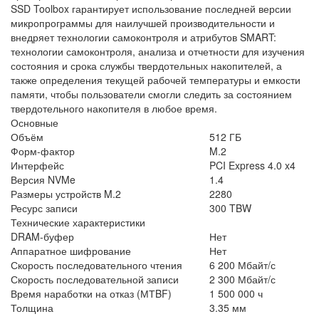
SSD Toolbox гарантирует использование последней версии
микропрограммы для наилучшей производительности и
внедряет технологии самоконтроля и атрибутов SMART:
технологии самоконтроля, анализа и отчетности для изучения
состояния и срока службы твердотельных накопителей, а
также определения текущей рабочей температуры и емкости
памяти, чтобы пользователи смогли следить за состоянием
твердотельного накопителя в любое время.
Основные
Объём
512 ГБ
Форм-фактор
M.2
Интерфейс
PCI Express 4.0 x4
Версия NVMe
1.4
Размеры устройств M.2
2280
Ресурс записи
300 TBW
Технические характеристики
DRAM-буфер
Нет
Аппаратное шифрование
Нет
Скорость последовательного чтения
6 200 Мбайт/с
Скорость последовательной записи
2 300 Мбайт/с
Время наработки на отказ (МТBF)
1 500 000 ч
Толщина
3.35 мм