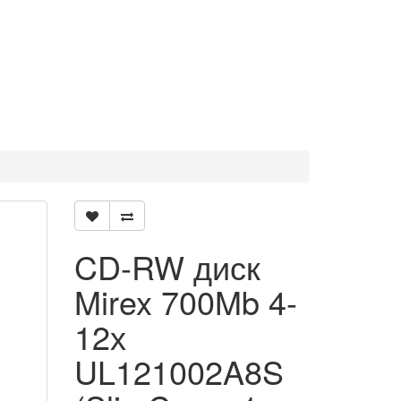
CD-RW диск
Mirex 700Mb 4-
12х
UL121002A8S