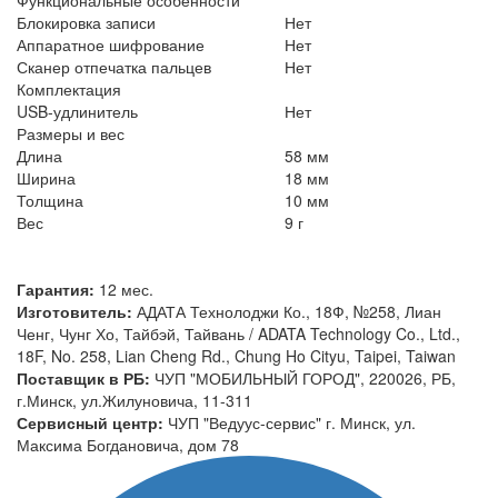
Блокировка записи
Нет
Аппаратное шифрование
Нет
Сканер отпечатка пальцев
Нет
Комплектация
USB-удлинитель
Нет
Размеры и вес
Длина
58 мм
Ширина
18 мм
Толщина
10 мм
Вес
9 г
Гарантия:
12 мес.
Изготовитель:
АДАТА Технолоджи Ко., 18Ф, №258, Лиан
Ченг, Чунг Хо, Тайбэй, Тайвань / ADATA Technology Co., Ltd.,
18F, No. 258, Lian Cheng Rd., Chung Ho Cityu, Taipei, Taiwan
Поставщик в РБ:
ЧУП "МОБИЛЬНЫЙ ГОРОД", 220026, РБ,
г.Минск, ул.Жилуновича, 11-311
Сервисный центр:
ЧУП "Ведуус-сервис" г. Минск, ул.
Максима Богдановича, дом 78