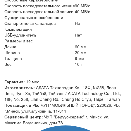
Скорость последовательного чтения
90 МБ/с
Скорость последовательной записи
40 МБ/с
Функциональные особенности
Сканер отпечатка пальцев
Нет
Комплектация
USB-удлинитель
Нет
Размеры и вес
Длина
60 мм
Ширина
20 мм
Толщина
9 мм
Вес
10 г
Гарантия:
12 мес.
Изготовитель:
АДАТА Технолоджи Ко., 18Ф, №258, Лиан
Ченг, Чунг Хо, Тайбэй, Тайвань / ADATA Technology Co., Ltd.,
18F, No. 258, Lian Cheng Rd., Chung Ho Cityu, Taipei, Taiwan
Поставщик в РБ:
ЧУП "МОБИЛЬНЫЙ ГОРОД", 220026, РБ,
г.Минск, ул.Жилуновича, 11-311
Сервисный центр:
ЧУП "Ведуус-сервис" г. Минск, ул.
Максима Богдановича, дом 78