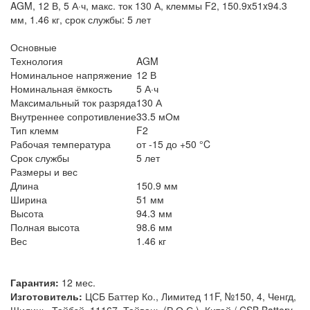
AGM, 12 В, 5 А·ч, макс. ток 130 А, клеммы F2, 150.9x51x94.3
мм, 1.46 кг, срок службы: 5 лет
Основные
Технология
AGM
Номинальное напряжение
12 В
Номинальная ёмкость
5 А·ч
Максимальный ток разряда
130 А
Внутреннее сопротивление
33.5 мОм
Тип клемм
F2
Рабочая температура
от -15 до +50 °C
Срок службы
5 лет
Размеры и вес
Длина
150.9 мм
Ширина
51 мм
Высота
94.3 мм
Полная высота
98.6 мм
Вес
1.46 кг
Гарантия:
12 мес.
Изготовитель:
ЦСБ Баттер Ко., Лимитед 11F, №150, 4, Ченгд,
Шилинь, Тайбэй, 11167, Тайвань (Р.О.С.), Китай / CSB Battery