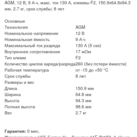
AGM, 12 В, 9 А·ч, макс. ток 130 А, клеммы F2, 150.9x64.8x94.3
мм, 2.7 кг, срок службы: 8 лет
Основные
Технология
AGM
Номинальное напряжение
12 В
Номинальная ёмкость
9 А·ч
Максимальный ток разряда
130 А (5 сек)
Внутреннее сопротивление
17 мОм
Тип клемм
F2
Количество циклов заряда/разряда
260 (без потери ёмкости)
Рабочая температура
от -15 до +50 °C
Срок службы
8 лет
Размеры и вес
Длина
150.9 мм
Ширина
64.8 мм
Высота
94.3 мм
Полная высота
98.6 мм
Вес
2.7 кг
Гарантия:
0 мес.
Изготовитель:
ЦСБ Баттер Ко., Лимитед 11F, №150, 4, Ченгд,