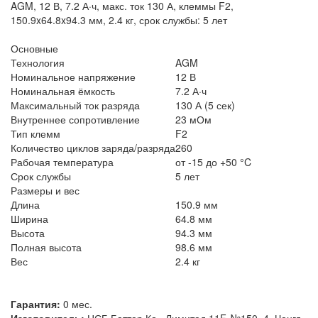
AGM, 12 В, 7.2 А·ч, макс. ток 130 А, клеммы F2,
150.9x64.8x94.3 мм, 2.4 кг, срок службы: 5 лет
Основные
Технология
AGM
Номинальное напряжение
12 В
Номинальная ёмкость
7.2 А·ч
Максимальный ток разряда
130 А (5 сек)
Внутреннее сопротивление
23 мОм
Тип клемм
F2
Количество циклов заряда/разряда
260
Рабочая температура
от -15 до +50 °C
Срок службы
5 лет
Размеры и вес
Длина
150.9 мм
Ширина
64.8 мм
Высота
94.3 мм
Полная высота
98.6 мм
Вес
2.4 кг
Гарантия:
0 мес.
Изготовитель:
ЦСБ Баттер Ко., Лимитед 11F, №150, 4, Ченгд,