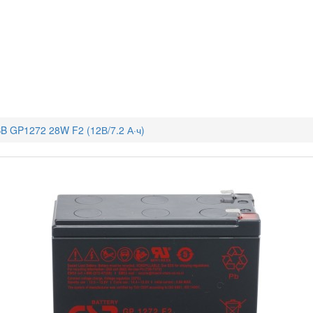
B GP1272 28W F2 (12В/7.2 А·ч)