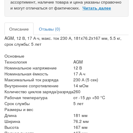
ассортимент, наличие товара и цена указаны справочно
и могут отличаться от фактических.
Читать далее
Описание
Отзывы (0)
AGM, 12 В, 17 А·ч, макс. ток 230 А, 181x76.2x167 мм, 5.5 кг,
срок службы: 5 лет
Основные
Технология
AGM
Номинальное напряжение
12 В
Номинальная ёмкость
17 А·ч
Максимальный ток разряда
230 А (5 сек)
Внутреннее сопротивление
14 мОм
Количество циклов заряда/разряда
260
Рабочая температура
от -15 до +50 °C
Срок службы
5 лет
Размеры и вес
Длина
181 мм
Ширина
76.2 мм
Высота
167 мм
Полная высота
167 мм