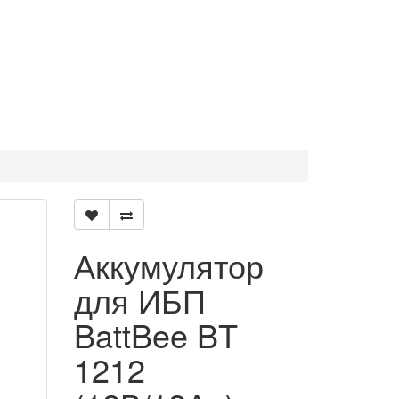
Аккумулятор
для ИБП
BattBee BT
1212