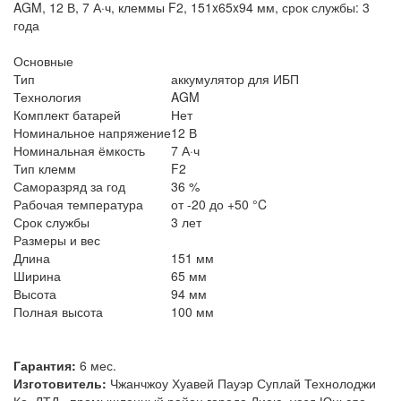
AGM, 12 В, 7 А·ч, клеммы F2, 151x65x94 мм, срок службы: 3
года
Основные
Тип
аккумулятор для ИБП
Технология
AGM
Комплект батарей
Нет
Номинальное напряжение
12 В
Номинальная ёмкость
7 А·ч
Тип клемм
F2
Саморазряд за год
36 %
Рабочая температура
от -20 до +50 °C
Срок службы
3 лет
Размеры и вес
Длина
151 мм
Ширина
65 мм
Высота
94 мм
Полная высота
100 мм
Гарантия:
6 мес.
Изготовитель:
Чжанчжоу Хуавей Пауэр Суплай Технолоджи
Ко. ЛТД., промышленный район города Лиею, уезд Юньсяо,